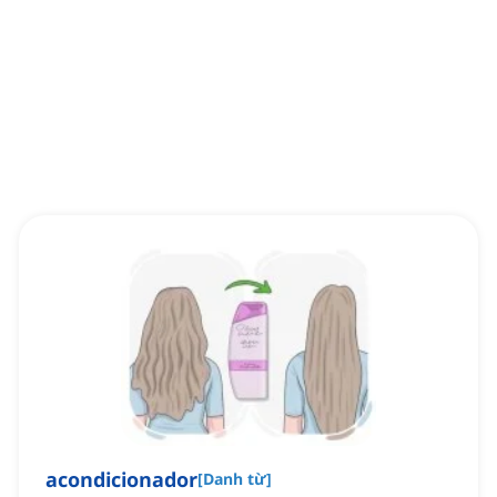
acondicionador
[
Danh từ
]