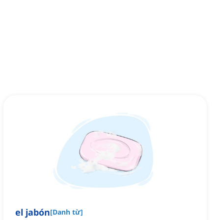
el jabón
[
Danh từ
]