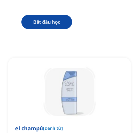
Bắt đầu học
el champú
[
Danh từ
]