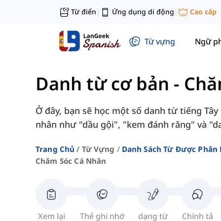
Từ điển
Ứng dụng di động
Cao cấp
|
|
Từ vựng
Ngữ p
Danh từ cơ bản
-
Chă
Ở đây, bạn sẽ học một số danh từ tiếng Tây
nhân như "dầu gội", "kem đánh răng" và "d
Trang Chủ
Từ Vựng
Danh Sách Từ Được Phân 
Chăm Sóc Cá Nhân
Xem lại
Thẻ ghi nhớ
dạng từ
Chính tả