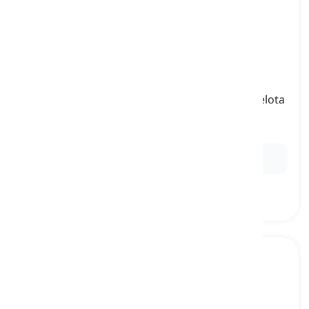
el voleibol
[
Danh từ
]
deporte en el que dos equipos golpean una pelota
por encima de una red
bóng chuyền
Ex:
Los niños juegan al
voleibol
en la escuela.