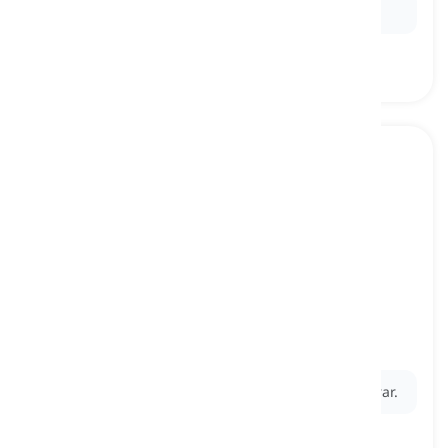
Ex:
Voy al
gimnasio
todos los días.
el deportista
[
Danh từ
]
persona que practica deportes regularmente
vận động viên, người chơi thể thao
Ex:
El
deportista
entrena todos los días para mejorar.