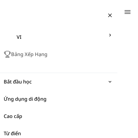
Togg
VI
Bảng Xếp Hạng
Bắt đầu học
Ứng dụng di động
Biểu đạt
DELE A1
-
Thể thao
Cao cấp
Ngữ pháp
Từ điển
Từ vựng