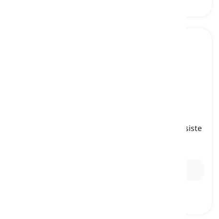
el baloncesto
[
Danh từ
]
deporte que se juega entre dos equipos y consiste
en encestar una pelota en un aro elevado
bóng rổ
Ex:
Me gusta jugar al
baloncesto
con mis amigos.