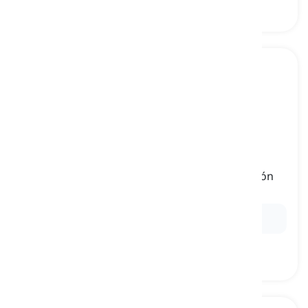
jugar
[
Động từ
]
tomar parte en un juego, deporte o competición
chơi
Ex:
Juega
al fútbol todos los fines de semana.