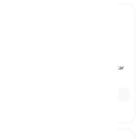
el básquet
[
Danh từ
]
deporte en el que dos equipos intentan encestar
un balón en el aro del equipo contrario
bóng rổ
Ex:
Juega al
básquet
en su tiempo libre.