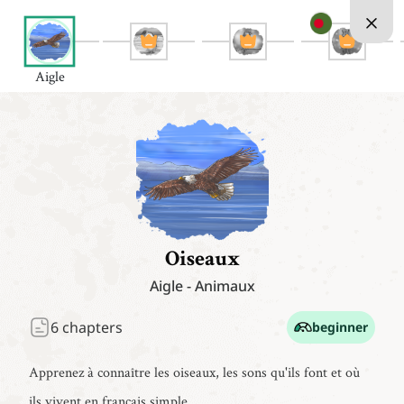
Aigle
Oiseaux
Aigle
-
Animaux
6
chapters
beginner
Apprenez à connaître les oiseaux, les sons qu'ils font et où
ils vivent en français simple.