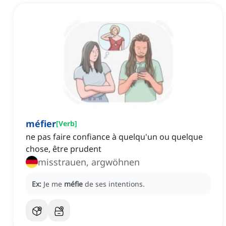
méfier
[
Verb
]
ne pas faire confiance à quelqu'un ou quelque
chose, être prudent
misstrauen, argwöhnen
Ex:
Je me
méfie
de ses intentions.