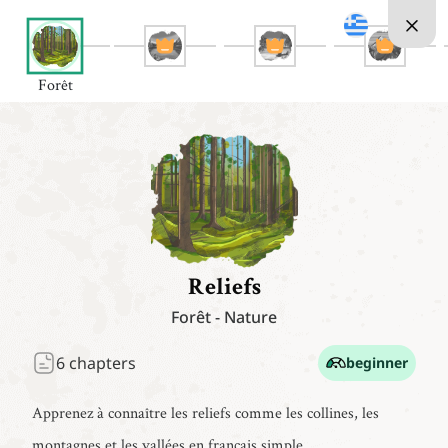
Forêt
Reliefs
Forêt
-
Nature
6
chapters
beginner
Apprenez à connaître les reliefs comme les collines, les
montagnes et les vallées en français simple.