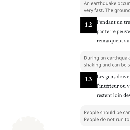
An earthquake occurs
very fast. The grou
Pendant un tre
1
.
2
par terre peuv
remarquent aus
During an earthquake
shaking and can be s
Les gens doive
1
.
3
l'intérieur ou 
restent loin de
People should be car
People do not run too