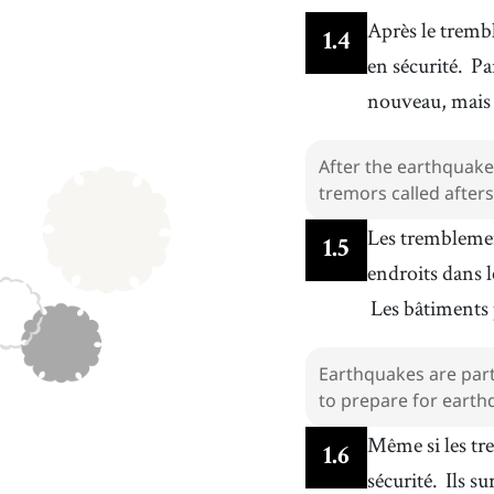
Après le trembl
1
.
4
en sécurité.
Pa
nouveau, mais e
After the earthquake
tremors called after
Les tremblement
1
.
5
endroits dans
Les bâtiments 
Earthquakes are part
to prepare for earthq
Même si les tr
1
.
6
sécurité.
Ils s