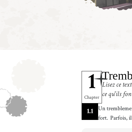
Tremb
1
Lisez ce tex
ce qu'ils fo
Chapter
Un tremblement
1
.
1
fort.
Parfois, i