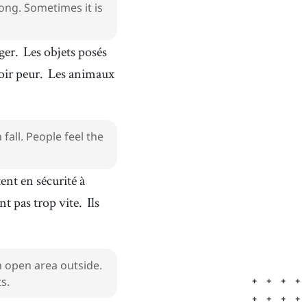
ong. Sometimes it is
ger.
Les objets posés
oir peur.
Les animaux
all. People feel the
tent en sécurité à
nt pas trop vite.
Ils
n open area outside.
s.