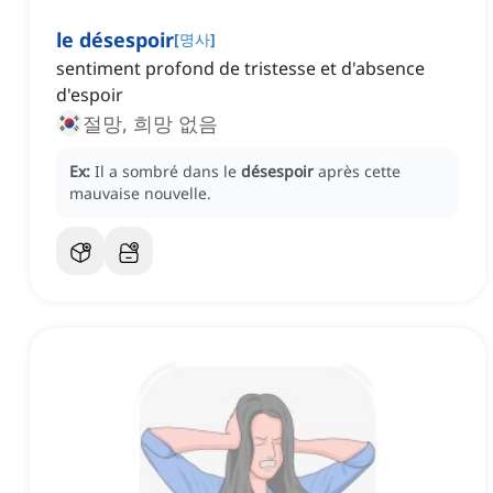
le désespoir
[
명사
]
sentiment profond de tristesse et d'absence
d'espoir
절망, 희망 없음
Ex:
Il a sombré dans le
désespoir
après cette
mauvaise nouvelle.