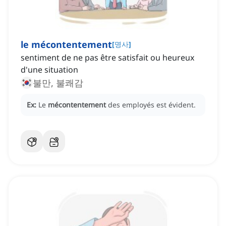
le mécontentement
[
명사
]
sentiment de ne pas être satisfait ou heureux
d'une situation
불만, 불쾌감
Ex:
Le
mécontentement
des employés est évident.