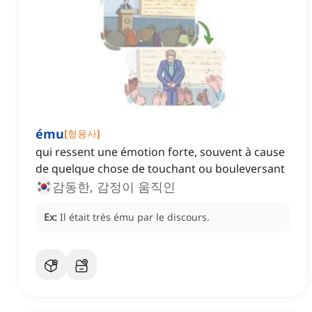
ému
[
형용사
]
qui ressent une émotion forte, souvent à cause
de quelque chose de touchant ou bouleversant
감동한, 감정이 움직인
Ex:
Il était très ému par le discours.