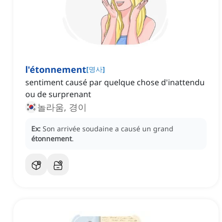
l'étonnement
[
명사
]
sentiment causé par quelque chose d'inattendu
ou de surprenant
놀라움, 경이
Ex:
Son arrivée soudaine a causé un grand
étonnement
.