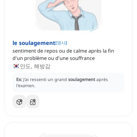
le soulagement
[
명사
]
sentiment de repos ou de calme après la fin
d'un problème ou d'une souffrance
안도, 해방감
Ex:
J'ai ressenti un grand
soulagement
après
l'examen.