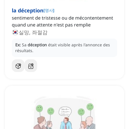
la déception
[
명사
]
sentiment de tristesse ou de mécontentement
quand une attente n'est pas remplie
실망, 좌절감
Ex:
Sa
déception
était visible après l'annonce des
résultats.