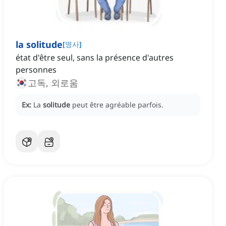
la solitude
[
명사
]
état d'être seul, sans la présence d'autres
personnes
고독, 외로움
Ex:
La
solitude
peut être agréable parfois.