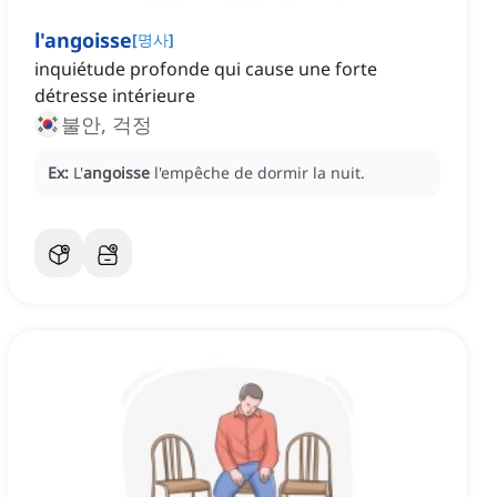
l'angoisse
[
명사
]
inquiétude profonde qui cause une forte
détresse intérieure
불안, 걱정
Ex:
L'
angoisse
l'empêche de dormir la nuit.