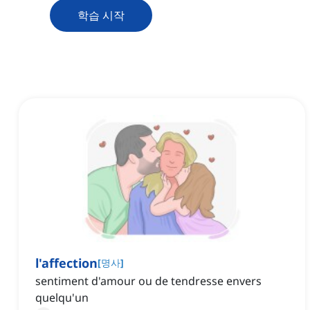
학습 시작
l'affection
[
명사
]
sentiment d'amour ou de tendresse envers
quelqu'un