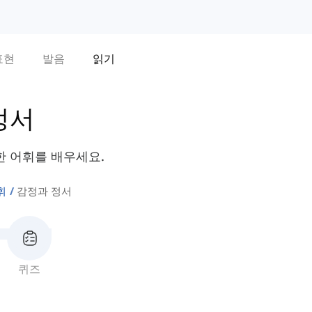
표현
발음
읽기
정서
 어휘를 배우세요.
휘
감정과 정서
퀴즈