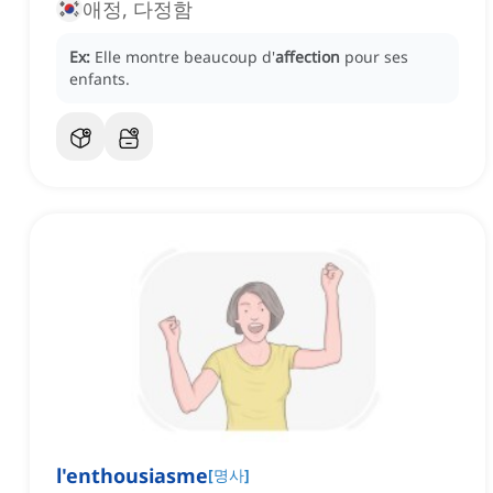
애정, 다정함
Ex:
Elle montre beaucoup d'
affection
pour ses
enfants.
l'enthousiasme
[
명사
]