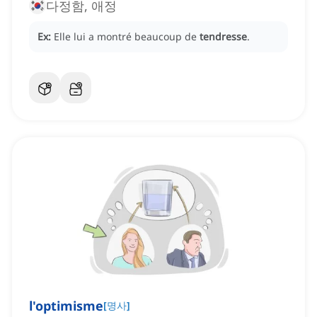
다정함, 애정
Ex:
Elle lui a montré beaucoup de
tendresse
.
l'optimisme
[
명사
]