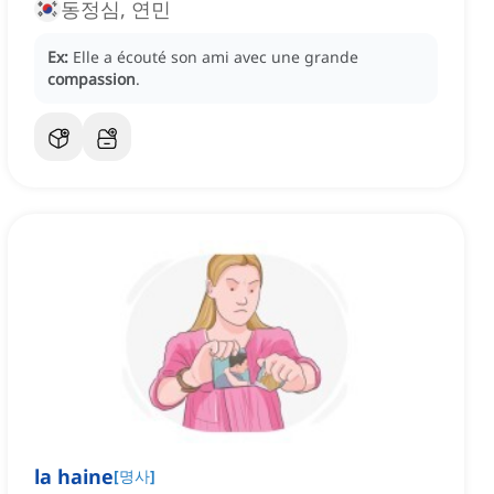
동정심, 연민
Ex:
Elle a écouté son ami avec une grande
compassion
.
la haine
[
명사
]