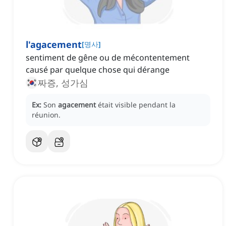
l'agacement
[
명사
]
sentiment de gêne ou de mécontentement
causé par quelque chose qui dérange
짜증, 성가심
Ex:
Son
agacement
était visible pendant la
réunion.