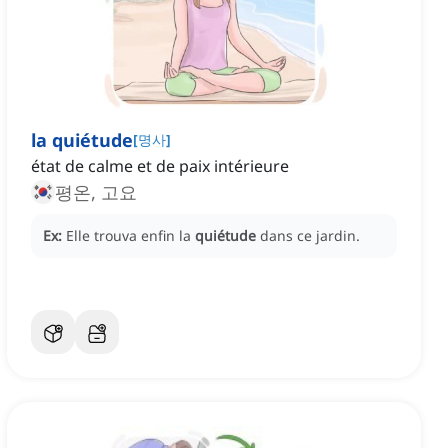
la quiétude
[
명사
]
état de calme et de paix intérieure
평온, 고요
Ex:
Elle trouva enfin la
quiétude
dans ce jardin.