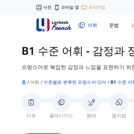
사전
모바일 앱
프리미엄
|
|
어휘
문법
B1 수준 어휘
-
감정과 
프랑스어로 복잡한 감정과 느낌을 표현하기 위한
홈
어휘
수준별로 분류된 프랑스어 단어
B1 수준 어
리뷰
플래시카드
형태
철자법