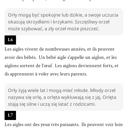
Orły mogą być spokojne lub dzikie, a swoje uczucia
okazują skrzydłami i krzykami. Szczęśliwy orzeł
może szybować, a zły orzeł może piszczeć.
1
.
6
Les aigles vivent de nombreuses années, et ils peuvent
avoir des bébés.
Un bébé aigle s'appelle un aiglon, et les
aiglons sortent de l'œuf.
Les aiglons deviennent forts, et
ils apprennent à voler avec leurs parents.
Orły żyją wiele lat i mogą mieć młode. Młody orzeł
nazywa się orlę, a orlęta wykluwają się z jaj. Orlęta
stają się silne i uczą się latać z rodzicami.
1
.
7
Les aigles ont des yeux très puissants.
Ils peuvent voir loin