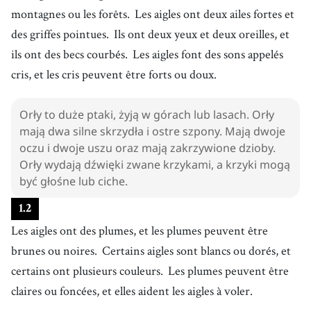
montagnes ou les forêts.
Les aigles ont deux ailes fortes et
des griffes pointues.
Ils ont deux yeux et deux oreilles, et
ils ont des becs courbés.
Les aigles font des sons appelés
cris, et les cris peuvent être forts ou doux.
Orły to duże ptaki, żyją w górach lub lasach. Orły
mają dwa silne skrzydła i ostre szpony. Mają dwoje
oczu i dwoje uszu oraz mają zakrzywione dzioby.
Orły wydają dźwięki zwane krzykami, a krzyki mogą
być głośne lub ciche.
1
.
2
Les aigles ont des plumes, et les plumes peuvent être
brunes ou noires.
Certains aigles sont blancs ou dorés, et
certains ont plusieurs couleurs.
Les plumes peuvent être
claires ou foncées, et elles aident les aigles à voler.