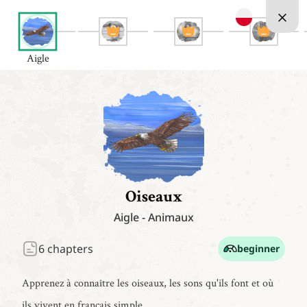
Aigle
Oiseaux
Aigle
-
Animaux
6
chapters
beginner
Apprenez à connaître les oiseaux, les sons qu'ils font et où
ils vivent en français simple.