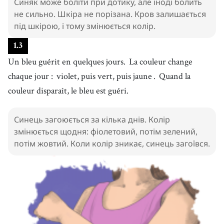
Синяк може боліти при дотику, але іноді болить
не сильно. Шкіра не порізана. Кров залишається
під шкірою, і тому змінюється колір.
1
.
3
Un bleu guérit en quelques jours.
La couleur change
chaque jour :
violet, puis vert, puis jaune
.
Quand la
couleur disparaît, le bleu est guéri.
Синець загоюється за кілька днів. Колір
змінюється щодня: фіолетовий, потім зелений,
потім жовтий. Коли колір зникає, синець загоївся.