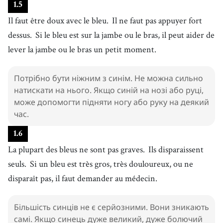
1
.
5
Il faut être doux avec le bleu.
Il ne faut pas appuyer fort
dessus.
Si le bleu est sur la jambe ou le bras, il peut aider de
lever la jambe ou le bras un petit moment.
Потрібно бути ніжним з синім. Не можна сильно
натискати на нього. Якщо синій на нозі або руці,
може допомогти підняти ногу або руку на деякий
час.
1
.
6
La plupart des bleus ne sont pas graves.
Ils disparaissent
seuls.
Si un bleu est très gros, très douloureux, ou ne
disparaît pas, il faut demander au médecin.
Більшість синців не є серйозними. Вони зникають
самі. Якщо синець дуже великий, дуже болючий