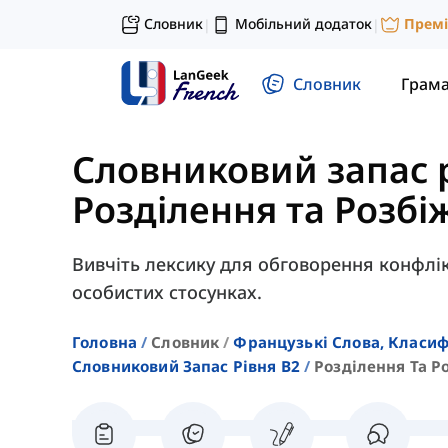
Словник
Мобільний додаток
Прем
|
|
Словник
Грам
Словниковий запас 
Розділення та Розбі
Вивчіть лексику для обговорення конфлікт
особистих стосунках.
Головна
Словник
Французькі Слова, Класиф
Словниковий Запас Рівня B2
Розділення Та Р