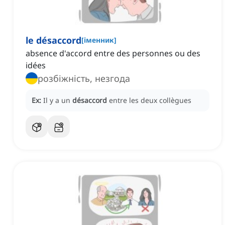
le désaccord
[
іменник
]
absence d'accord entre des personnes ou des
idées
розбіжність, незгода
Ex:
Il y a un
désaccord
entre les deux collègues