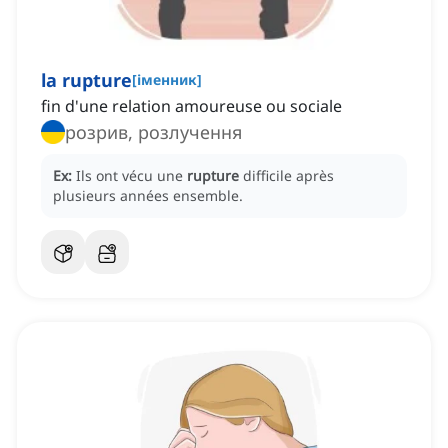
la rupture
[
іменник
]
fin d'une relation amoureuse ou sociale
розрив, розлучення
Ex:
Ils ont vécu une
rupture
difficile après
plusieurs années ensemble.