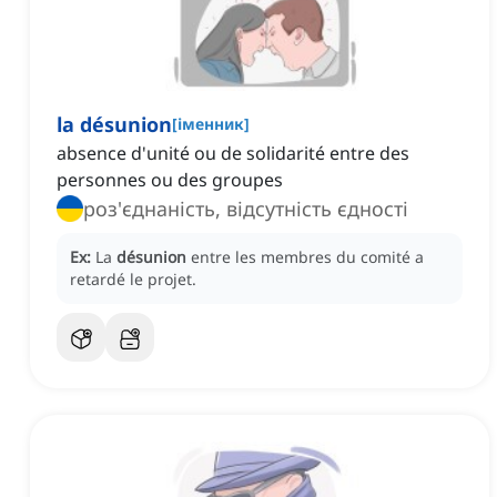
la désunion
[
іменник
]
absence d'unité ou de solidarité entre des
personnes ou des groupes
роз'єднаність, відсутність єдності
Ex:
La
désunion
entre les membres du comité a
retardé le projet.