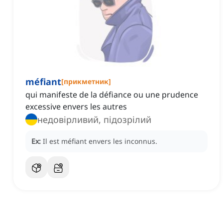
méfiant
[
прикметник
]
qui manifeste de la défiance ou une prudence
excessive envers les autres
недовірливий, підозрілий
Ex:
Il est méfiant envers les inconnus.