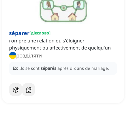
séparer
[
дієслово
]
rompre une relation ou s'éloigner
physiquement ou affectivement de quelqu'un
розділяти
Ex:
Ils se sont
séparés
après dix ans de mariage.