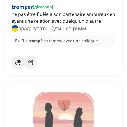
tromper
[
дієслово
]
ne pas être fidèle à son partenaire amoureux en
ayant une relation avec quelqu'un d'autre
зраджувати, бути невірним
Ex:
Il a
trompé
sa femme avec une collègue.