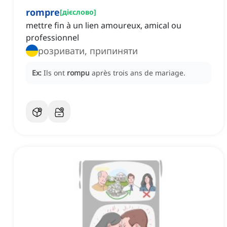
rompre
[
дієслово
]
mettre fin à un lien amoureux, amical ou
professionnel
розривати, припиняти
Ex:
Ils ont
rompu
après trois ans de mariage.