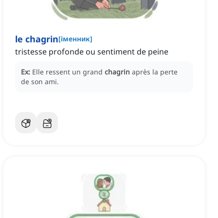
le chagrin
[
іменник
]
tristesse profonde ou sentiment de peine
Ex:
Elle ressent un grand
chagrin
après la perte
de son ami.