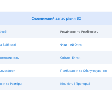
Словниковий запас рівня B2
Шлюб
Розділення та Розбіжність
а Здібності
Фізичний Опис
Інтенсивність
Світло і Блиск
 Атмосфери
Прибирання та Обслуговування
ння та Розміри
Кількість і Пропорції