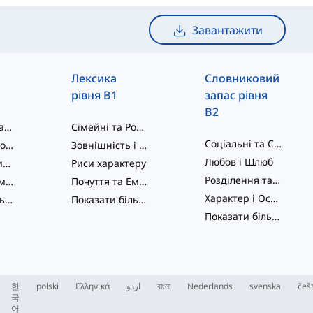
Завантажити
Лексика
Словниковий
рівня B1
запас рівня
B2
Соціальні Взаємодії
Сімейні та Романтичні Відносини
Соціальні та Сімейні Зв'язки
Сім'я та Відносини
Зовнішність і Шарм
Любов і Шлюб
Порядкові Числа
Риси характеру
Розділення та Розбіжність
Почуття та Емоції
Почуття та Емоції
Характер і Особистість
Показати більше
...
Показати більше
...
Показати більше
...
한
polski
Ελληνικά
اردو
বাংলা
Nederlands
svenska
češ
국
어