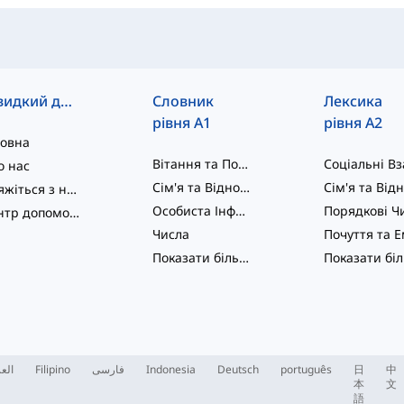
Швидкий доступ
Словник
Лексика
рівня A1
рівня A2
ловна
Вітання та Початкові Слова
о нас
Сім'я та Відносини
Зв'яжіться з нами
Особиста Інформація
Центр допомоги
Числа
Показати більше
...
العر
Filipino
فارسی
Indonesia
Deutsch
português
日
中
本
文
語