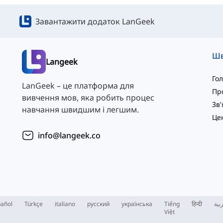
Завантажити додаток LanGeek
Langeek
Го
LanGeek – це платформа для
Пр
вивчення мов, яка робить процес
навчання швидшим і легшим.
info@langeek.co
añol
Türkçe
italiano
русский
українська
Tiếng
हिन्दी
بية
Việt