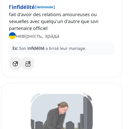
l'infidélité
[
іменник
]
fait d'avoir des relations amoureuses ou
sexuelles avec quelqu'un d'autre que son
partenaire officiel
невірність, зрада
Ex:
Son
infidélité
a brisé leur mariage.