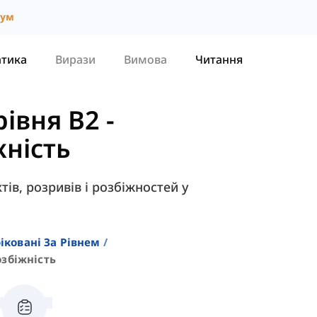
іум
атика
Вирази
Вимова
Читання
рівня B2
-
жність
ів, розривів і розбіжностей у
іковані За Рівнем
озбіжність