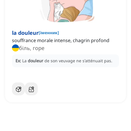
la douleur
[
іменник
]
souffrance morale intense, chagrin profond
біль, горе
Ex:
La
douleur
de son veuvage ne s'atténuait pas.