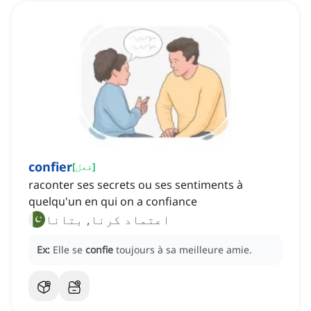
confier
]
فعل
[
raconter ses secrets ou ses sentiments à
quelqu'un en qui on a confiance
اعتماد کرنا, بتانا
Ex:
Elle se
confie
toujours à sa meilleure amie.