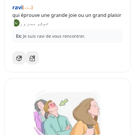
ravi
]
صفت
[
qui éprouve une grande joie ou un grand plaisir
خوش, مسرور
Ex:
Je suis ravi de vous rencontrer.