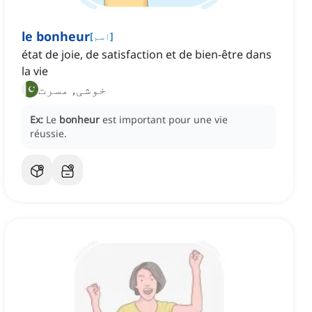
le bonheur
]
اسم
[
état de joie, de satisfaction et de bien-être dans
la vie
خوشی, مسرت
Ex:
Le
bonheur
est important pour une vie
réussie.