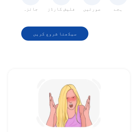
ہجے
صورتیں
فلیش کارڈز
جائزہ
سیکھنا شروع کریں