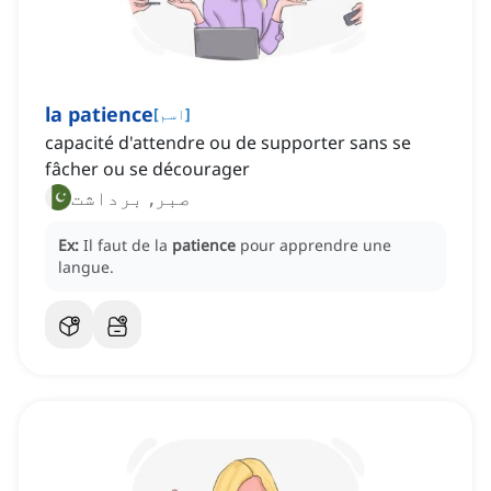
la patience
]
اسم
[
capacité d'attendre ou de supporter sans se
fâcher ou se décourager
صبر, برداشت
Ex:
Il faut de la
patience
pour apprendre une
langue.