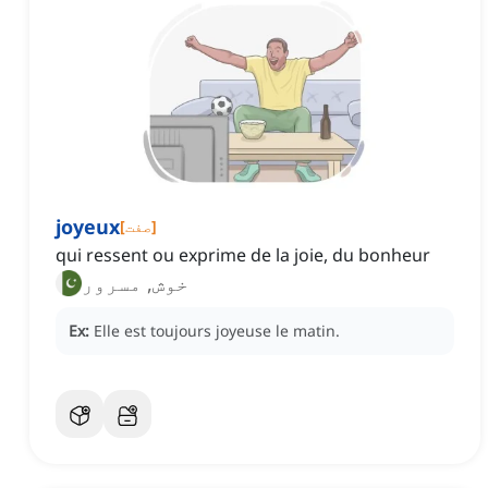
joyeux
]
صفت
[
qui ressent ou exprime de la joie, du bonheur
خوش, مسرور
Ex:
Elle est toujours joyeuse le matin.