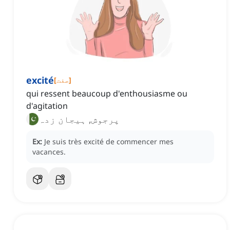
excité
]
صفت
[
qui ressent beaucoup d'enthousiasme ou
d'agitation
پرجوش, ہیجان زدہ
Ex:
Je suis très excité de commencer mes
vacances.