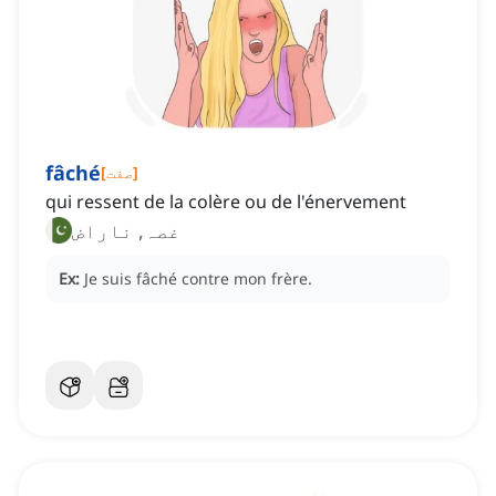
fâché
]
صفت
[
qui ressent de la colère ou de l'énervement
غصہ, ناراض
Ex:
Je suis fâché contre mon frère.