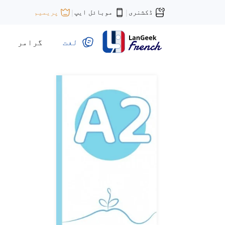
ڈکشنری
موبائل ایپ
پریمیم
|
|
لغت
گرامر