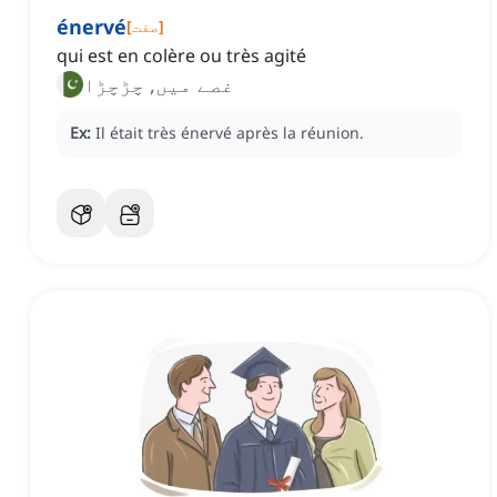
énervé
]
صفت
[
qui est en colère ou très agité
غصے میں, چڑچڑا
Ex:
Il était très énervé après la réunion.