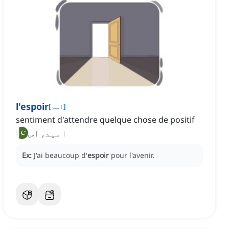
l'espoir
]
اسم
[
sentiment d'attendre quelque chose de positif
امید, آس
Ex:
J'ai beaucoup d'
espoir
pour l'avenir.