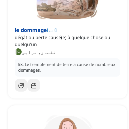
le dommage
]
اسم
[
dégât ou perte causé(e) à quelque chose ou
quelqu'un
نقصان, خرابی
Ex:
Le tremblement de terre a causé de nombreux
dommages
.