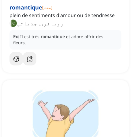
romantique
]
صفت
[
plein de sentiments d'amour ou de tendresse
رومانوی, جذباتی
Ex:
Il est très
romantique
et adore offrir des
fleurs.