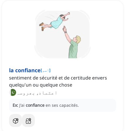
la confiance
]
اسم
[
sentiment de sécurité et de certitude envers
quelqu'un ou quelque chose
اعتماد, بھروسہ
Ex:
J'ai
confiance
en ses capacités.