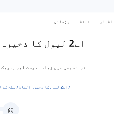
اظہار
تلفظ
پڑھائی
اے2 لیول کا ذخیرہ الفاظ
فرانسیسی میں زیادہ درست اور باریک ج
اے2 لیول کا ذخیرہ الفاظ
سطح کے ل