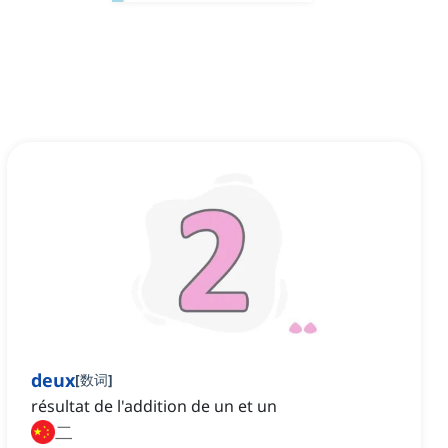
deux
[
数词
]
résultat de l'addition de un et un
二