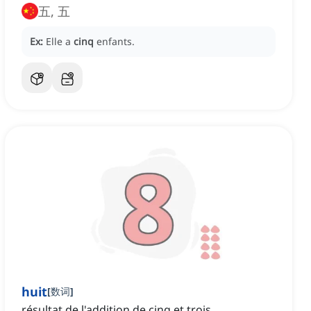
五, 五
Ex:
Elle a
cinq
enfants.
huit
[
数词
]
résultat de l'addition de cinq et trois