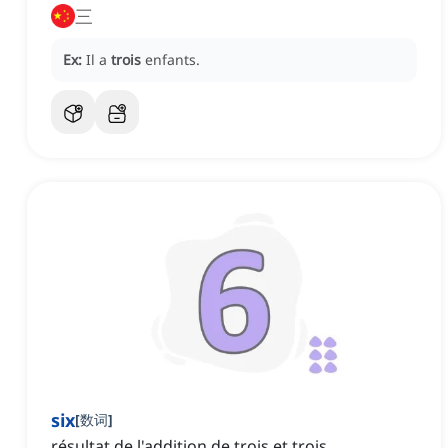
三
Ex:
Il a
trois
enfants.
six
[
数词
]
résultat de l'addition de trois et trois