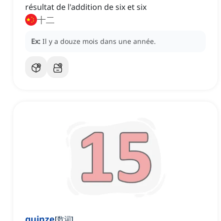
résultat de l'addition de six et six
十二
Ex:
Il y a douze mois dans une année.
quinze
[
数词
]