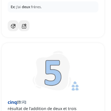
Ex:
J'ai
deux
frères.
cinq
[
数词
]
résultat de l'addition de deux et trois