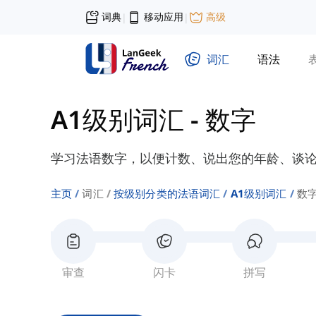
词典
移动应用
高级
|
|
词汇
语法
A1级别词汇
-
数字
学习法语数字，以便计数、说出您的年龄、谈
主页
词汇
按级别分类的法语词汇
A1级别词汇
数
审查
闪卡
拼写