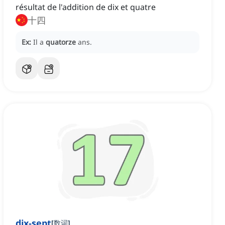
résultat de l'addition de dix et quatre
十四
Ex:
Il a
quatorze
ans.
dix-sept
[
数词
]