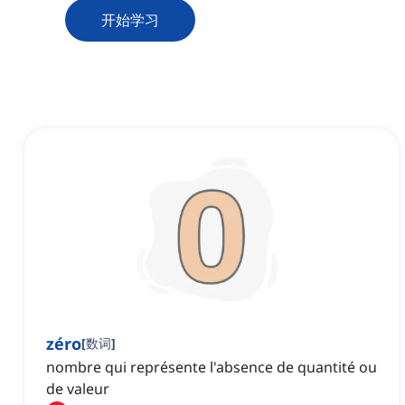
开始学习
zéro
[
数词
]
nombre qui représente l'absence de quantité ou
de valeur