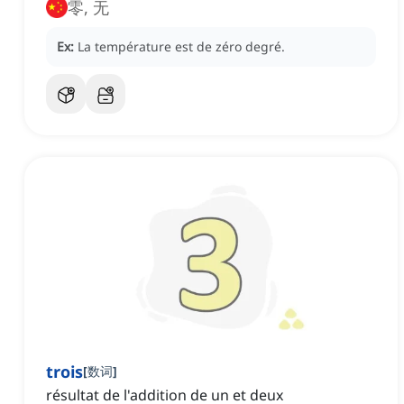
零, 无
Ex:
La température est de zéro degré.
trois
[
数词
]
résultat de l'addition de un et deux