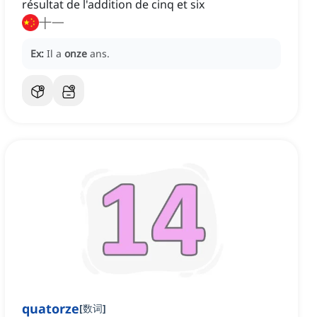
résultat de l'addition de cinq et six
十一
Ex:
Il a
onze
ans.
quatorze
[
数词
]