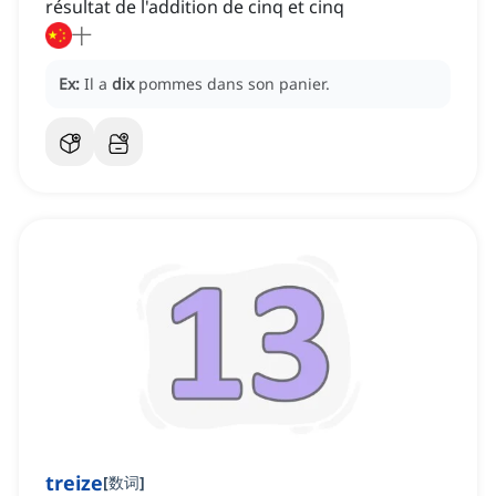
résultat de l'addition de cinq et cinq
十
Ex:
Il a
dix
pommes dans son panier.
treize
[
数词
]