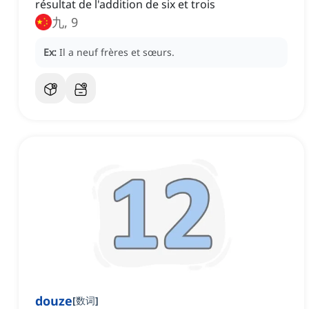
résultat de l'addition de six et trois
九, 9
Ex:
Il a neuf frères et sœurs.
douze
[
数词
]