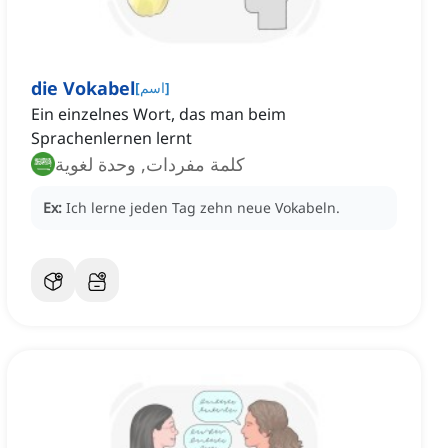
die Vokabel
]
اسم
[
Ein einzelnes Wort, das man beim
Sprachenlernen lernt
كلمة مفردات, وحدة لغوية
Ex:
Ich lerne jeden Tag zehn neue Vokabeln.