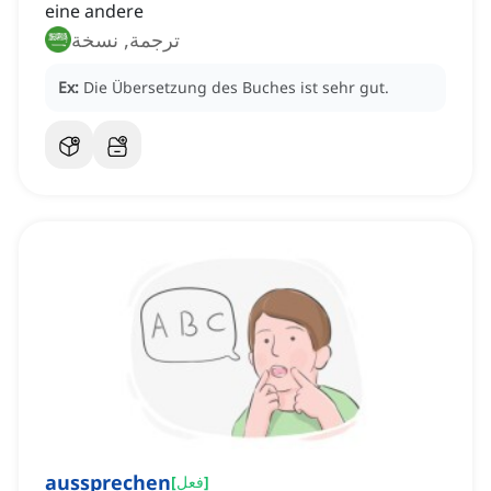
eine andere
ترجمة, نسخة
Ex:
Die Übersetzung des Buches ist sehr gut.
aussprechen
]
فعل
[