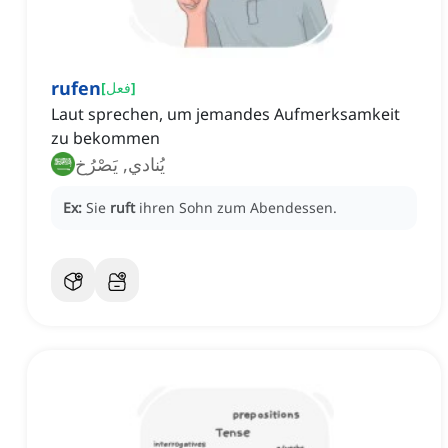
rufen
]
فعل
[
Laut sprechen, um jemandes Aufmerksamkeit
zu bekommen
يُنادي, يَصْرُخ
Ex:
Sie
ruft
ihren Sohn zum Abendessen.