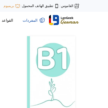
القاموس
تطبيق الهاتف المحمول
بريميوم
|
|
المفردات
القواعد