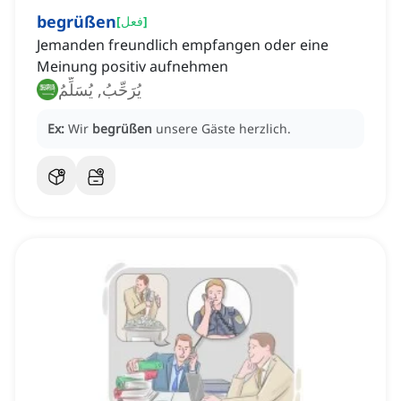
begrüßen
]
فعل
[
Jemanden freundlich empfangen oder eine
Meinung positiv aufnehmen
يُرَحِّبُ, يُسَلِّمُ
Ex:
Wir
begrüßen
unsere Gäste herzlich.