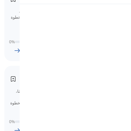
A1 Stufe
قائمة مفردات A1 تشمل 38 درسًا، مصنفة
النطق
حسب المواضيع ومعايير CEFR. هذه هي الخطوة
الأولى في تعلم المفردات.
قراءة
0
%
38
l
680
w
5
ساعة
41
دقيقة
المستوى A2
A2 Stufe
قائمة مفردات المستوى A2 تشمل 39 درسًا،
مصنفة حسب الموضوعات ومعايير الإطار
الأوروبي المرجعي العام للغات. هذه هي الخطوة
التالية في تعلم المفردات.
0
%
39
l
916
w
7
ساعة
39
دقيقة