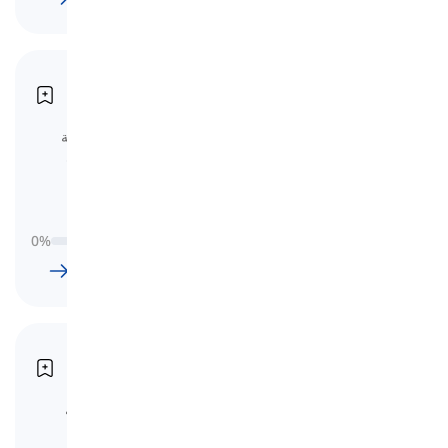
المستوى B1
B1 Stufe
تتضمن قائمة مفردات B1 80 درسًا، مصنفة
حسب الموضوعات ومعايير CEFR. هذه هي
الخطوة الحاسمة نحو إتقان اللغة.
0
%
79
l
1696
w
14
ساعة
9
دقيقة
المستوى B2
B2 Stufe
قائمة مفردات B2 تشمل 90 درسًا، مصنفة
حسب الموضوعات ومعايير CEFR. هذا هو