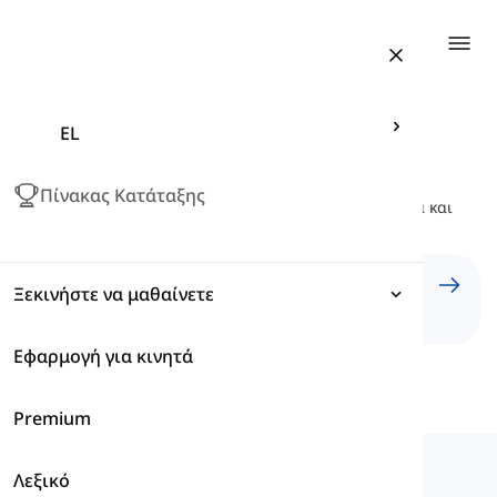
Togg
EL
Μάθε Γερμανικό Λεξιλόγιο
Πίνακας Κατάταξης
Μάθετε χιλιάδες γερμανικές λέξεις με παραδείγματα και
διαδραστικές ασκήσεις
Οι Λίστες Λέξεών μου
Ξεκινήστε να μαθαίνετε
My Word Lists
Εφαρμογή για κινητά
Εκφράσεις
Premium
Γραμματική
Langeek
Λεξικό
Λεξιλόγιο