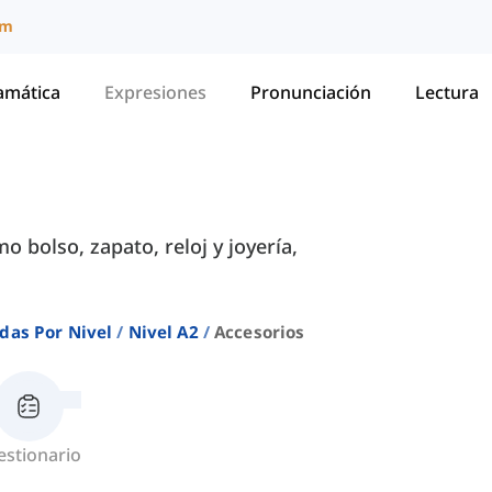
um
amática
Expresiones
Pronunciación
Lectura
 bolso, zapato, reloj y joyería,
das Por Nivel
Nivel A2
Accesorios
estionario