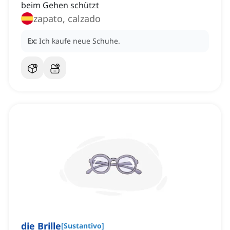
beim Gehen schützt
zapato, calzado
Ex:
Ich kaufe neue Schuhe.
die Brille
[
Sustantivo
]