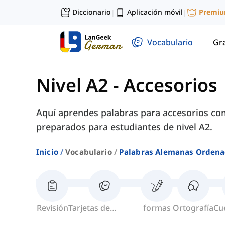
Diccionario
Aplicación móvil
Premi
|
|
Vocabulario
Gr
Nivel A2
-
Accesorios
Aquí aprendes palabras para accesorios como
preparados para estudiantes de nivel A2.
Inicio
Vocabulario
Palabras Alemanas Ordena
Revisión
Tarjetas de
formas
Ortografía
Cu
memoria