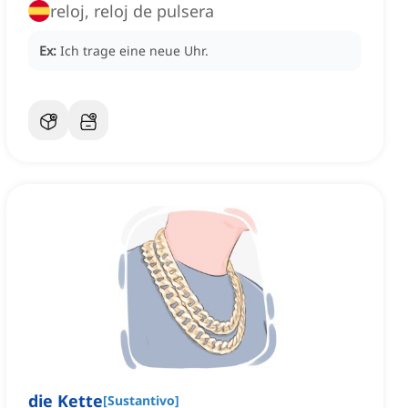
reloj, reloj de pulsera
Ex:
Ich trage eine neue Uhr.
die Kette
[
Sustantivo
]