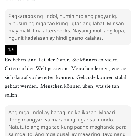
Pagkatapos ng lindol, humihinto ang pagyanig.
Sinusuri ng mga tao kung ligtas ang lahat. Minsan
may maliliit na aftershocks. Nayanig muli ang lupa,
ngunit kadalasan ay hindi gaano kalakas.
1
.
5
Erdbeben sind Teil der Natur.
Sie können an vielen
Orten auf der Welt passieren.
Menschen lernen, wie sie
sich darauf vorbereiten können.
Gebäude können stabil
gebaut werden.
Menschen können üben, was sie tun
sollen.
Ang mga lindol ay bahagi ng kalikasan. Maaari
itong mangyari sa maraming lugar sa mundo.
Natututo ang mga tao kung paano maghanda para
sa mga ito. Ang mga gusali ay maaaring itayo nang