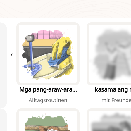
Mga pang-araw-araw
kasama ang
na gawain
kaibigan
Alltagsroutinen
mit Freund