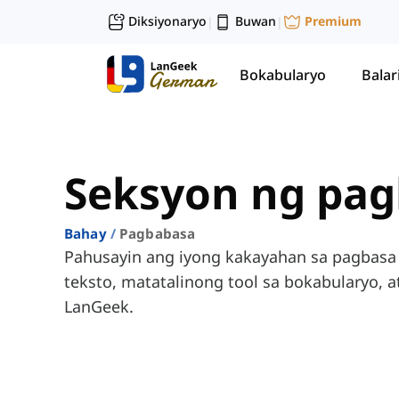
Diksiyonaryo
Buwan
Premium
|
|
Bokabularyo
Balar
Seksyon ng pa
Bahay
Pagbabasa
Pahusayin ang iyong kakayahan sa pagbasa 
teksto, matatalinong tool sa bokabularyo, a
LanGeek.