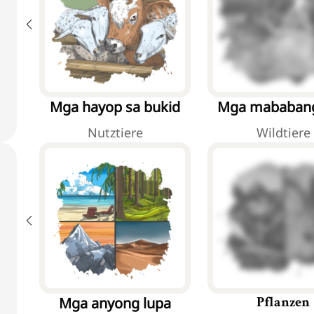
Mga hayop sa bukid
Mga mababang
hayop
Nutztiere
Wildtiere
Mga anyong lupa
Pflanzen