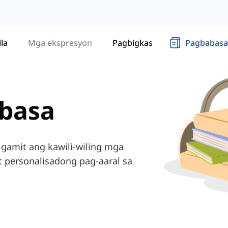
ila
Mga ekspresyon
Pagbigkas
Pagbabasa
gbasa
gamit ang kawili-wiling mga
t personalisadong pag-aaral sa