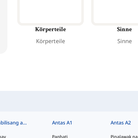
Körperteile
Sinne
Körperteile
Sinne
Mabilisang access
Antas A1
Antas A2
hay
Pagbati