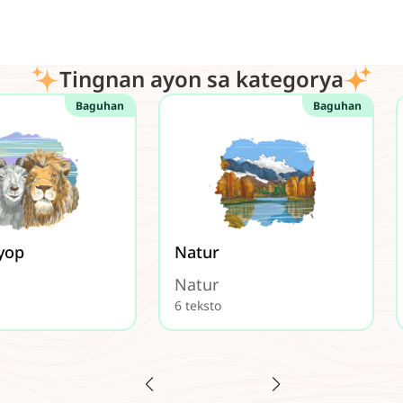
Tingnan ayon sa kategorya
Baguhan
Baguhan
yop
Natur
Natur
6 teksto