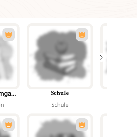
 mga
Schule
Arbe
en
Schule
Arbe