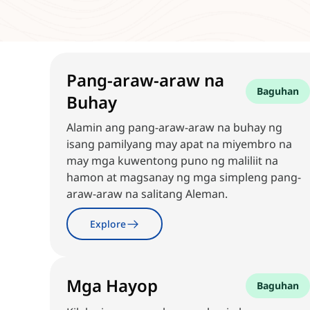
Pang-araw-araw na
Baguhan
Buhay
Alamin ang pang-araw-araw na buhay ng
isang pamilyang may apat na miyembro na
may mga kuwentong puno ng maliliit na
hamon at magsanay ng mga simpleng pang-
araw-araw na salitang Aleman.
Explore
Mga Hayop
Baguhan