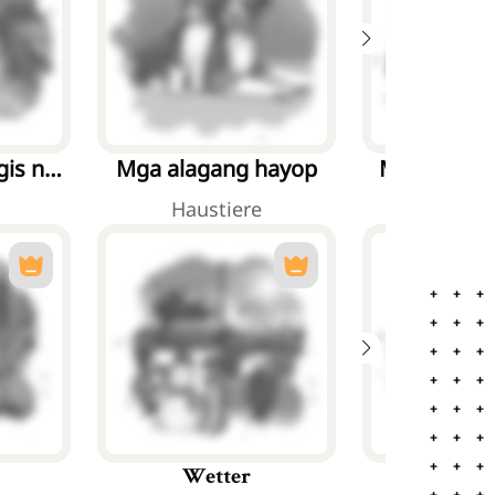
is na
Mga alagang hayop
Mga hayop 
Haustiere
Meeres
Mga Pa
Wetter