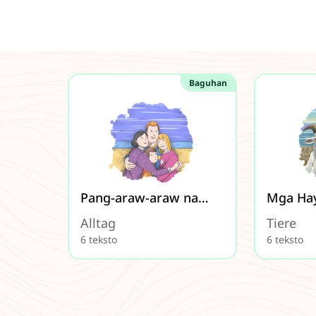
Baguhan
Pang-araw-araw na
Mga Ha
Buhay
Alltag
Tiere
6 teksto
6 teksto