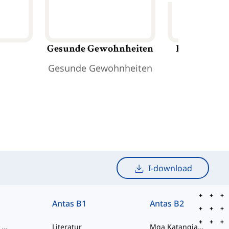
Gesunde Gewohnheiten
Häufige Kr
Gesunde Gewohnheiten
Häufige Kr
I-download
Antas B1
Antas B2
Pinalawak na pamilya
Literatur
Mga Katangian ng Tao