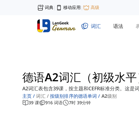
词典
移动应用
高级
|
|
词汇
语法
德语A2词汇（初级水平
A2词汇表包含39课，按主题和CEFR标准分类。这是
主页
词汇
按级别排序的德语单词
A2级别
39
课
916
词语
7
时
39
分钟