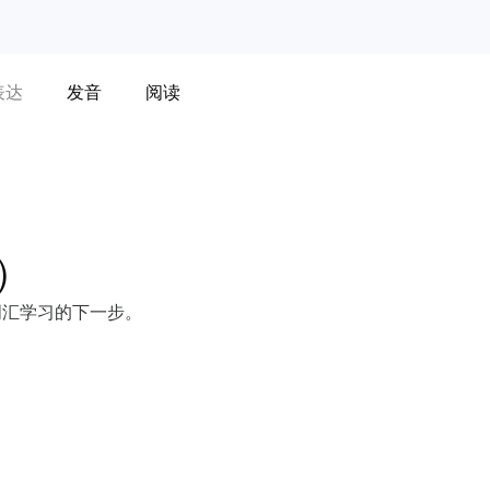
表达
发音
阅读
）
词汇学习的下一步。