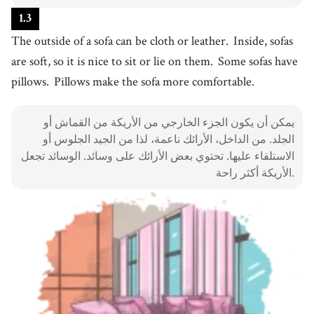
لطيف
1
.
3
12
.
pillow
[
n
]
/
ˈpɪloʊ
/
The outside of a sofa can be cloth or leather.
Inside, sofas
وسادة
are soft, so it is nice to sit or lie on them.
Some sofas have
13
.
way
[
n
]
/
weɪ
/
pillows.
Pillows make the sofa more comfortable.
طريقة
14
.
watch
[
v
]
/
wɑːtʃ
/
يمكن أن يكون الجزء الخارجي من الأريكة من القماش أو
يشاهد
الجلد. من الداخل، الأرائك ناعمة، لذا من الجيد الجلوس أو
15
.
الاستلقاء عليها. تحتوي بعض الأرائك على وسائد. الوسائد تجعل
read
[
v
]
/
riːd
/
الأريكة أكثر راحة.
قراءة
16
.
also
[
adv
]
/
ˈɔlsoʊ
/
أيضاً
17
.
lie down
[
v
]
/
lˈaɪ dˈaʊn
/
استلقاء
18
.
[take] a nap
[
phrase
]
/
tˈeɪk ɐ nˈæp
/
to rest or sleep for a short period of time during the day