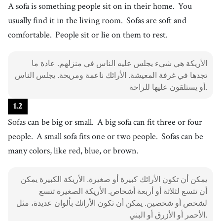
4
.
A sofa is something people sit on in their home.
You
soft
[
adj
]
/
sɑft
/
usually find it in the living room.
Sofas are soft and
ناعم
5
.
comfortable.
People sit or lie on them to rest.
comfortable
[
adj
]
/
ˈkʌmfɚtəbl
/
مريح
الأريكة هي شيء يجلس عليه الناس في منزلهم. عادة ما
.
6
lie
[
v
]
/
ˈɫaɪ
/
تجدها في غرفة المعيشة. الأرائك ناعمة ومريحة. يجلس الناس
يستلقي
أو يستلقون عليها للراحة.
7
.
rest
[
v
]
/
rɛst
/
1
.
2
يستريح
Sofas can be big or small.
A big sofa can fit three or four
8
.
fit
[
v
]
/
fɪt
/
people.
A small sofa fits one or two people.
Sofas can be
يضبط
many colors, like red, blue, or brown.
9
.
cloth
[
n
]
/
klɑːθ
/
قماش
يمكن أن تكون الأرائك كبيرة أو صغيرة. الأريكة الكبيرة يمكن
10
.
leather
[
n
]
/
ˈlɛðɚ
/
أن تتسع لثلاثة أو أربعة أشخاص. الأريكة الصغيرة تتسع
جلد
لشخص أو شخصين. يمكن أن تكون الأرائك بألوان عديدة، مثل
11
.
nice
الأحمر أو الأزرق أو البني.
[
adj
]
/
naɪs
/