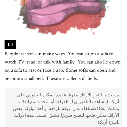
19
.
become
[
v
]
/
bɪˈkʌm
/
أصبح
20
.
bed
[
n
]
/
bɛd
/
سرير
21
.
call
[
v
]
/
kɔːl
/
1
.
4
يُسَمِّي
People use sofas in many ways.
You can sit on a sofa to
22
.
sofa bed
[
n
]
/
ˈsoʊfə bɛd
/
watch TV, read, or talk with family.
You can also lie down
أريكة سرير
on a sofa to rest or take a nap.
Some sofas can open and
23
.
table
[
n
]
/
ˈteɪbəl
/
become a small bed.
These are called sofa beds.
طاولة
24
.
useful
[
adj
]
/
ˈjusfəɫ
/
يستخدم الناس الأرائك بطرق عديدة. يمكنك الجلوس على
مفيد
أريكة لمشاهدة التلفزيون أو القراءة أو التحدث مع العائلة.
25
.
give
/
ɡɪv
/
]
v
[
يمكنك أيضًا الاستلقاء على أريكة للراحة أو أخذ قيلولة. بعض
الأرائك يمكن فتحها لتصبح سريرًا صغيرًا. تسمى هذه الأرائك
يعطي
أسرّة أريكة.
26
.
friend
[
n
]
/
frɛnd
/