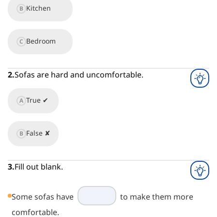
Kitchen
B
Bedroom
C
2
.
Sofas are hard and uncomfortable.
True ✔
A
False ✘
B
3
.
Fill out blank.
Some sofas have
to make them more
comfortable.