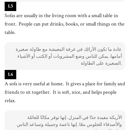
صديق
1
.
5
27
.
relax
Sofas are usually in the living room with a small table in
[
v
]
/
rɪˈlæks
/
يسترخي
front.
People can put drinks, books, or small things on the
table.
عادة ما تكون الأرائك في غرفة المعيشة مع طاولة صغيرة
أمامها. يمكن للناس وضع المشروبات أو الكتب أو الأشياء
الصغيرة على الطاولة.
1
.
6
A sofa is very useful at home.
It gives a place for family and
friends to sit together.
It is soft, nice, and helps people
relax.
الأريكة مفيدة جدًا في المنزل. إنها توفر مكانًا للعائلة
والأصدقاء للجلوس معًا. إنها ناعمة وجميلة وتساعد الناس