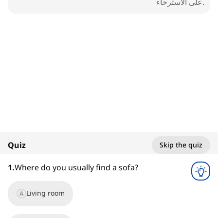
على الاسترخاء.
1. Sofa
Living Room
100%
Quiz
Skip the quiz
1
x
1
.
Where do you usually find a sofa?
Living room
A