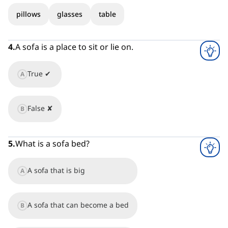
pillows
glasses
table
4
.
A sofa is a place to sit or lie on.
True ✔
A
False ✘
B
5
.
What is a sofa bed?
A sofa that is big
A
A sofa that can become a bed
B