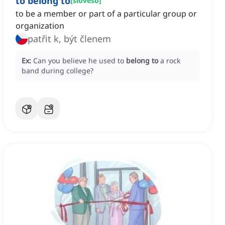
to belong to
[
sloveso
]
to be a member or part of a particular group or
organization
patřit k, být členem
Ex:
Can you believe he used to
belong to
a rock
band during college?