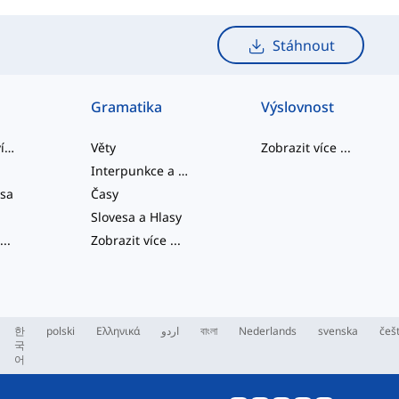
Stáhnout
Gramatika
Výslovnost
slangová slovíčka
Věty
Zobrazit více
...
Interpunkce a Pravopis
esa
Časy
Slovesa a Hlasy
...
Zobrazit více
...
한
polski
Ελληνικά
اردو
বাংলা
Nederlands
svenska
češ
국
어