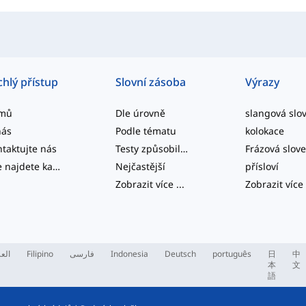
chlý přístup
Slovní zásoba
Výrazy
mů
Dle úrovně
nás
Podle tématu
kolokace
taktujte nás
Testy způsobilosti
Frázová slov
Zde najdete kategorizované seznamy slov běžných anglických kolokací a běžných složených struktur.
Nejčastější
přísloví
Zobrazit více
...
Zobrazit více
العر
Filipino
فارسی
Indonesia
Deutsch
português
日
中
本
文
語