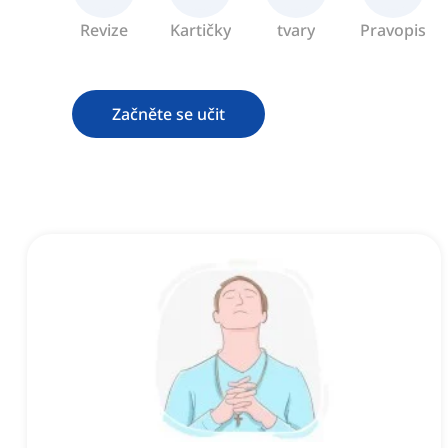
Revize
Kartičky
tvary
Pravopis
Začněte se učit