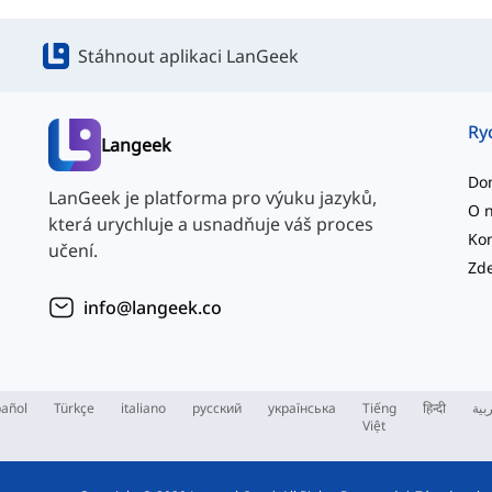
Stáhnout aplikaci LanGeek
Ry
Langeek
Do
LanGeek je platforma pro výuku jazyků,
O 
která urychluje a usnadňuje váš proces
Kon
učení.
info@langeek.co
añol
Türkçe
italiano
русский
українська
Tiếng
हिन्दी
بية
Việt