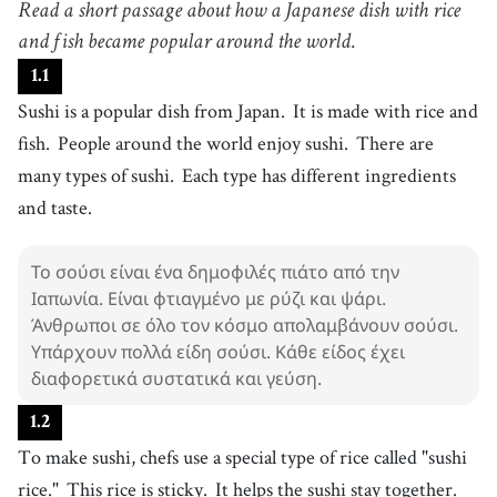
Read a short passage about how a Japanese dish with rice
πιάτο
4
and fish became popular around the world.
.
rice
[
n
]
/
raɪs
/
1
.
1
ρύζι
Sushi is a popular dish from Japan.
It is made with rice and
5
.
fish
[
n
]
/
fɪʃ
/
fish.
People around the world enjoy sushi.
There are
ψάρι
many types of sushi.
Each type has different ingredients
6
.
ingredient
[
n
]
/
ˌɪnˈɡɹidiənt
/
and taste.
συστατικό
7
.
taste
[
n
]
/
teɪst
/
Το σούσι είναι ένα δημοφιλές πιάτο από την
γεύση
Ιαπωνία. Είναι φτιαγμένο με ρύζι και ψάρι.
8
.
chef
[
n
]
/
ˈʃɛf
/
Άνθρωποι σε όλο τον κόσμο απολαμβάνουν σούσι.
σεφ
Υπάρχουν πολλά είδη σούσι. Κάθε είδος έχει
9
.
διαφορετικά συστατικά και γεύση.
sticky
[
adj
]
/
ˈstɪki
/
κολλώδης
1
.
2
10
.
raw
[
adj
]
/
rɑ
/
To make sushi, chefs use a special type of rice called "sushi
ωμός
rice."
This rice is sticky.
It helps the sushi stay together.