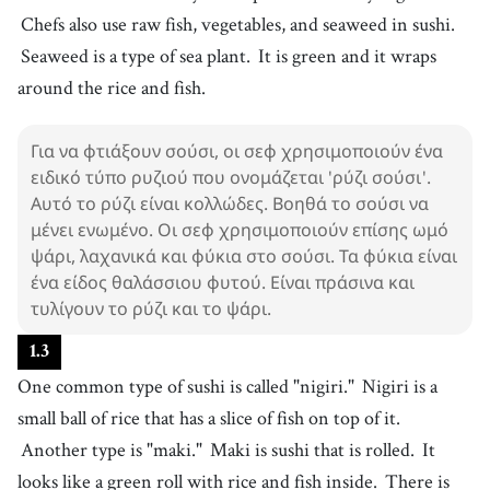
11
.
vegetable
Chefs also use raw fish, vegetables, and seaweed in sushi.
[
n
]
/
ˈvɛdʒtəbl
/
λαχανικό
Seaweed is a type of sea plant.
It is green and it wraps
12
.
seaweed
around the rice and fish.
[
n
]
/
ˈsiˌwid
/
φύκι
13
.
wrap
Για να φτιάξουν σούσι, οι σεφ χρησιμοποιούν ένα
[
v
]
/
ræp
/
ειδικό τύπο ρυζιού που ονομάζεται 'ρύζι σούσι'.
τυλίγω
Αυτό το ρύζι είναι κολλώδες. Βοηθά το σούσι να
14
.
nigiri
[
n
]
/
nɪdʒˈiəɹi
/
μένει ενωμένο. Οι σεφ χρησιμοποιούν επίσης ωμό
νιγκίρι
ψάρι, λαχανικά και φύκια στο σούσι. Τα φύκια είναι
15
.
maki
ένα είδος θαλάσσιου φυτού. Είναι πράσινα και
[
n
]
/
ˈmɑki
/
τυλίγουν το ρύζι και το ψάρι.
μάκι
16
.
sashimi
[
n
]
/
sˈæʃɪmi
/
1
.
3
σασίμι
One common type of sushi is called "nigiri."
Nigiri is a
17
.
chopsticks
small ball of rice that has a slice of fish on top of it.
[
n
]
/
tʃˈɑːpstɪks
/
ξυλάκια
Another type is "maki."
Maki is sushi that is rolled.
It
18
.
soy sauce
looks like a green roll with rice and fish inside.
There is
[
n
]
/
sˈɔɪ sˈɔːs
/