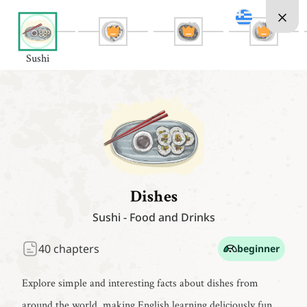
Sushi
Dishes
Sushi
-
Food and Drinks
40
chapters
beginner
Explore simple and interesting facts about dishes from
around the world, making English learning deliciously fun