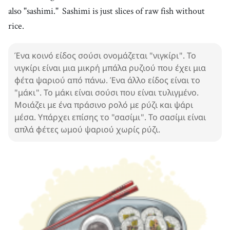
σάλτσα σόγιας
also "sashimi."
Sashimi is just slices of raw fish without
19
.
rice.
wasabi
[
n
]
/
wɐsˈɑːbi
/
ουασάμπι
20
.
Ένα κοινό είδος σούσι ονομάζεται "νιγκίρι". Το
spicy
[
adj
]
/
ˈspaɪsi
/
νιγκίρι είναι μια μικρή μπάλα ρυζιού που έχει μια
πικάντικος
φέτα ψαριού από πάνω. Ένα άλλο είδος είναι το
21
.
protein
[
n
]
/
ˈpɹoʊˌtin
/
"μάκι". Το μάκι είναι σούσι που είναι τυλιγμένο.
πρωτεΐνη
Μοιάζει με ένα πράσινο ρολό με ρύζι και ψάρι
22
.
μέσα. Υπάρχει επίσης το "σασίμι". Το σασίμι είναι
vitamin
[
n
]
/
ˈvaɪtəmən
/
απλά φέτες ωμού ψαριού χωρίς ρύζι.
βιταμίνη
23
.
healthy
[
adj
]
/
ˈhɛlθi
/
υγιεινός
24
.
restaurant
[
n
]
/
ˈrɛstərɑːnt
/
εστιατόριο
25
.
customer
[
n
]
/
ˈkʌstəmɚ
/
πελάτης