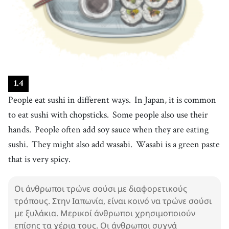
26
.
skill
[
n
]
/
skɪl
/
δεξιότητα
27
.
quickly
[
adv
]
/
ˈkwɪkli
/
γρήγορα
28
.
beautifully
[
adv
]
/
ˈbjutəfɫi
/
1
.
4
όμορφα
People eat sushi in different ways.
In Japan, it is common
29
.
ehomaki
[
n
]
/
ˌɛhəmˈæki
/
to eat sushi with chopsticks.
Some people also use their
ehomaki
hands.
People often add soy sauce when they are eating
30
.
believe
[
v
]
/
bəˈliv
/
sushi.
They might also add wasabi.
Wasabi is a green paste
πιστεύω
that is very spicy.
Οι άνθρωποι τρώνε σούσι με διαφορετικούς
τρόπους. Στην Ιαπωνία, είναι κοινό να τρώνε σούσι
με ξυλάκια. Μερικοί άνθρωποι χρησιμοποιούν
επίσης τα χέρια τους. Οι άνθρωποι συχνά