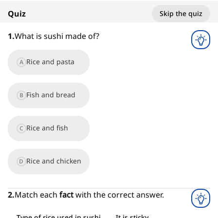
Quiz
Skip the quiz
1
x
1
.
What is sushi made of?
Rice and pasta
A
Fish and bread
B
Rice and fish
C
Rice and chicken
D
2
.
Match each
fact
with the correct answer.
Type of rice used in sushi
It is sticky