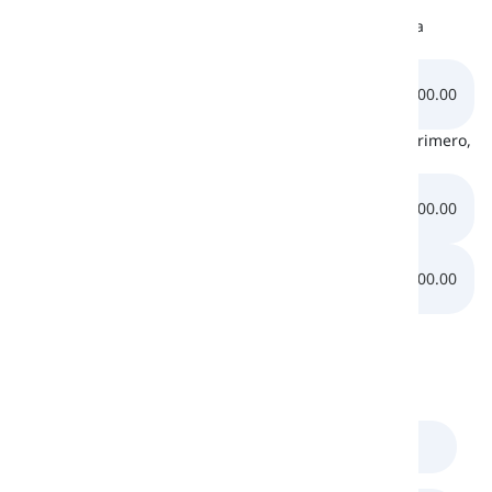
Escuchando
Escuchemos la pronunciación del sonido /æ/ que se ha
mencionado a continuación:
0:00.00
0:00.00
Abajo, hay dos otros sonidos similares al sonido /æ/. Primero,
escucha el sonido /e/ y luego escucha el sonido /ɑ/:
0:00.00
0:00.00
0:00.00
0:00.00
Comentarios
(
0
)