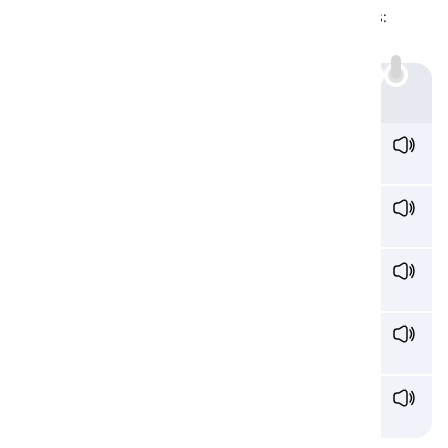
El sonido /æ/ es representado por las siguientes letras:
a:
Ejemplo
c
a
n /kæn/
puedo
a
s /æz/
como
a
nt /ænt/
hormiga
pl
a
n /plæn/
plan
cr
a
b /kɹæb/
cangrejo