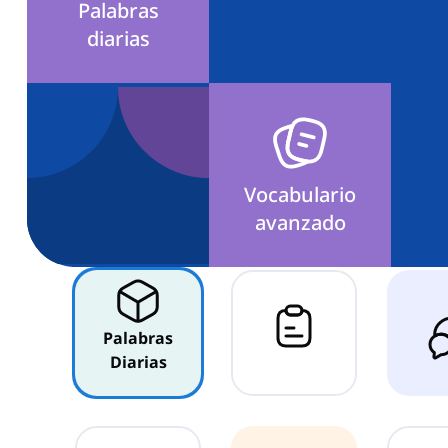
Palabras
diarias
Vocabulario
avanzado
Palabras
Diarias