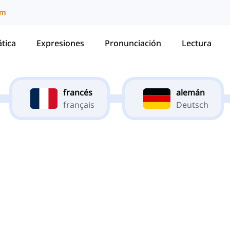
um
tica
Expresiones
Pronunciación
Lectura
francés
alemán
français
Deutsch