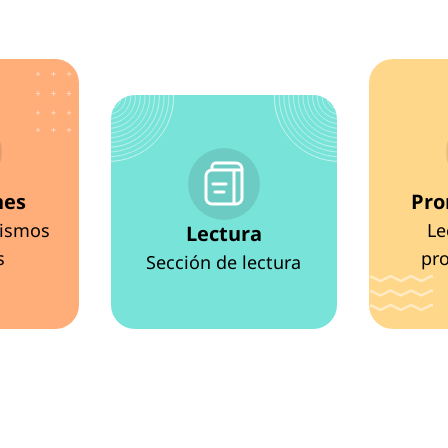
nes
Pro
ismos
Le
Lectura
s
pr
Sección de lectura