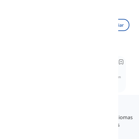
Cargando Recaptcha...
Enviar
Recomendado
Cómo pronunciar el sonido /tʃ/
How to Pronounce the /tʃ/ Sound
Explora el sonido /tʃ/ en fonología, centrándote en
su articulación y características distintivas.
Comprende cómo funciona este sonido en
contextos lingüísticos.
Langeek
LanGeek es una plataforma de aprendizaje de idiomas
que hace que tu proceso de aprendizaje sea más
rápido y fácil.