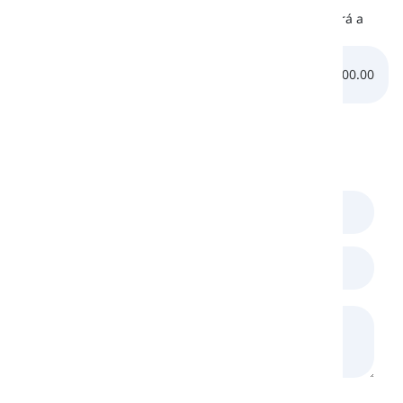
A continuación, hay un archivo de audio que te ayudará a
aprender la pronunciación adecuada del sonido /n/:
0:00.00
0:00.00
Comentarios
(
0
)