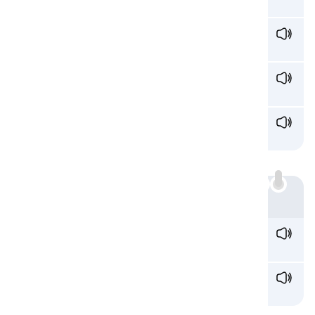
no
n
ever /nev·ər/
nunca
n
ua
n
ce /nuː.ɑːns/
matiz
pa
n
ic /pæn.ɪk/
pánico
nn:
Ejemplo
fu
nn
y /ˈfʌni/
gracioso
ca
nn
el /ˈkænəl/
canal
Escuchando