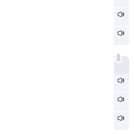
cuchara
s
ay /seɪ/
decir
s
ick /sɪk/
enfermo
c:
Ejemplo
c
inema /ˈsɪn.ə.mə/
cine
c
ity /ˈsɪt̬.i/
ciudad
c
eremony /ser.ə.mə.ni/
ceremonia
ss: