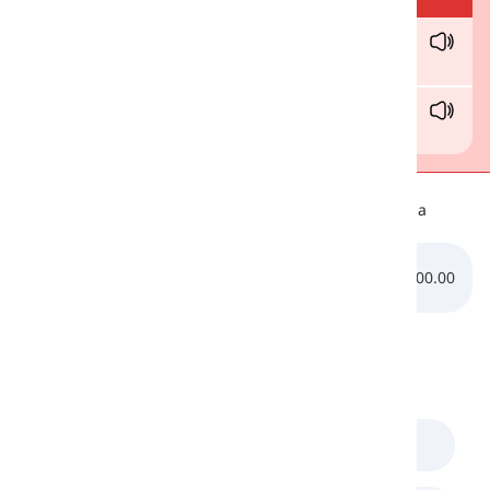
serie
s
/sɪr.iːz/
series
sock
s
/sɑːks/
calcetines
Escuchando
A continuación, hay un archivo de audio que te ayuda a
aprender la pronunciación adecuada del sonido /s/:
0:00.00
0:00.00
Comentarios
(
0
)