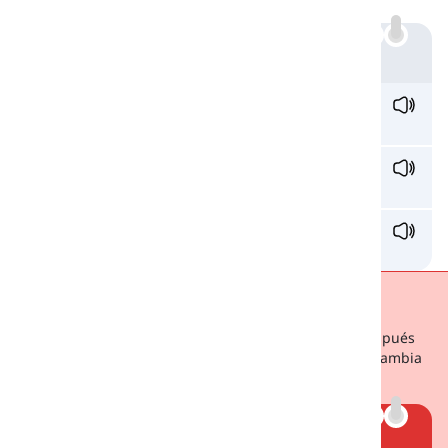
Ejemplo
dre
ss
/dres/
vestido
prince
ss
/ˈprɪnses/
princesa
compa
ss
/ˈkʌmpəs/
brújula
¡Advertencia!
Ten en cuenta que cada vez que la letra S aparece después
de una consonante sonora o de una vocal, su sonido cambia
a /z/. Compara:
Ejemplo