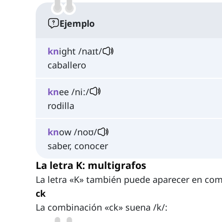
Ejemplo
kn
ight /naɪt/
caballero
kn
ee /niː/
rodilla
kn
ow /noʊ/
saber, conocer
La letra K: multigrafos
La letra «K» también puede aparecer en com
ck
La combinación «ck» suena /k/: