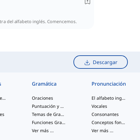
letra del alfabeto inglés. Comencemos.
Descargar
s
Gramática
Pronunciación
palabras de jerga
Oraciones
El alfabeto inglés
Puntuación y Ortografía
Vocales
les
Temas de Gramática Varios
Consonantes
Funciones Gramaticales
Conceptos fonológicos
Ver más
...
Ver más
...