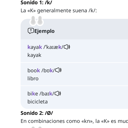
Sonido 1: /k/
La «K» generalmente suena /k/:
Ejemplo
k
aya
k
/ˈkaɪæ
k
/
kayak
boo
k
/bʊ
k
/
libro
bi
k
e /baɪ
k
/
bicicleta
Sonido 2: /Ø/
En combinaciones como «kn», la «K» es mud