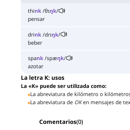
thi
nk
/θɪ
ŋk
/
pensar
dri
nk
/drɪ
ŋk
/
beber
spa
nk
/spæ
ŋk
/
azotar
La letra K: usos
La «K» puede ser utilizada como:
La abreviatura de kilómetro o kilómetros
La abreviatura de
OK
en mensajes de text
Comentarios
(
0
)