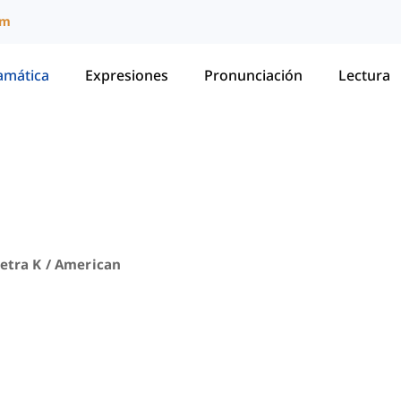
um
amática
Expresiones
Pronunciación
Lectura
etra K / American