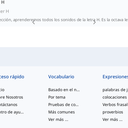
a H
ter H
ección, aprenderemos todos los sonidos de la letra H. Es la octava 
ceso rápido
Vocabulario
Expresione
cio
Basado en el nivel
re Nosotros
Por tema
colocaciones
ntáctanos
Pruebas de competencia
Verbos frasa
Centro de ayuda
Más comunes
proverbios
Ver más
...
Ver más
...