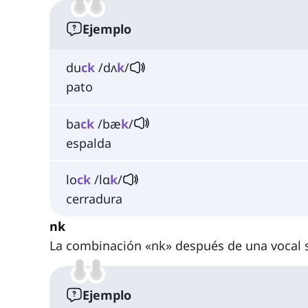
Ejemplo
du
ck
/dʌ
k
/
pato
ba
ck
/bæ
k
/
espalda
lo
ck
/lɑ
k
/
cerradura
nk
La combinación «nk» después de una vocal 
Ejemplo