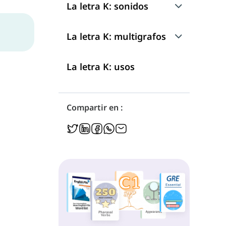
La letra K: sonidos
Sonido 1: /k/
La letra K: multigrafos
Sonido 2: /Ø/
ck
La letra K: usos
nk
Compartir en :