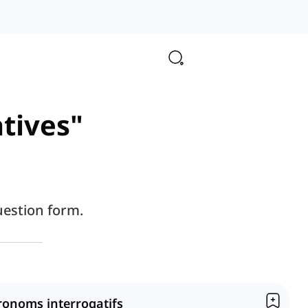
atives"
question form.
ronoms interrogatifs