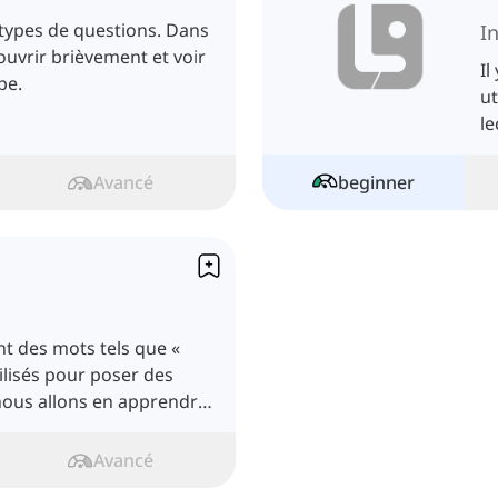
s types de questions. Dans
I
couvrir brièvement et voir
Il
pe.
ut
l
p
Avancé
beginner
nt des mots tels que «
ilisés pour poser des
 nous allons en apprendre
Avancé