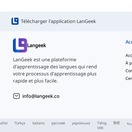
Télécharger l'application LanGeek
Ac
Langeek
Acc
LanGeek est une plateforme
d'apprentissage des langues qui rend
Con
votre processus d'apprentissage plus
Cen
rapide et plus facile.
info@langeek.co
añol
Türkçe
italiano
русский
українська
Tiếng
हिन्दी
بية
Việt