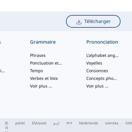
Télécharger
s
Grammaire
Prononciation
Phrases
L'alphabet anglais
Ponctuation et Orthographe
Voyelles
Verbes à particule
Temps
Consonnes
Verbes et Voix
Concepts phonologiques
Voir plus
...
Voir plus
...
한
polski
Ελληνικά
اردو
বাংলা
Nederlands
svenska
češ
국