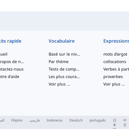
cès rapide
Vocabulaire
Expression
ueil
Basé sur le niveau
mots d’argot
À propos de nous
Par thème
collocations
tactez-nous
Tests de compétence
tre d'aide
Les plus courants
proverbes
Voir plus
...
Voir plus
...
العر
Filipino
فارسی
Indonesia
Deutsch
português
日
中
本
文