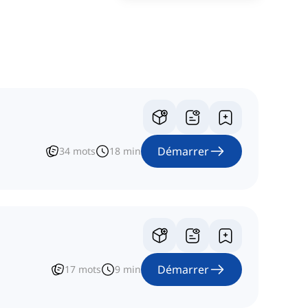
Démarrer
34
mots
18
min
Démarrer
17
mots
9
min