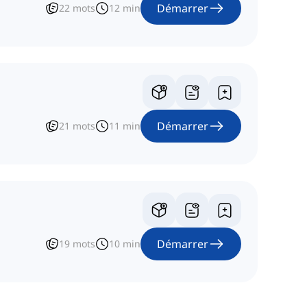
Démarrer
22
mots
12
min
Démarrer
21
mots
11
min
Démarrer
19
mots
10
min