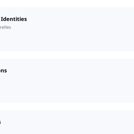
 Identities
relles
ons
s