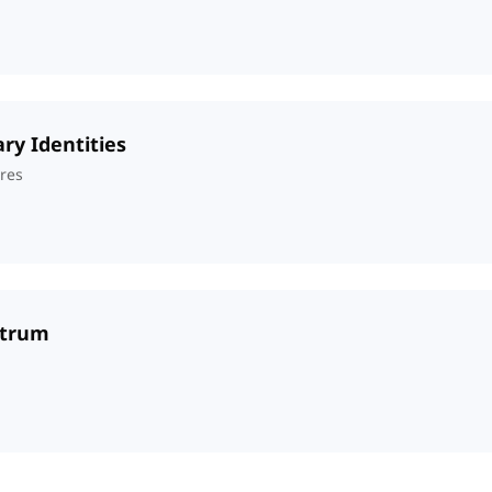
ry Identities
ires
ctrum