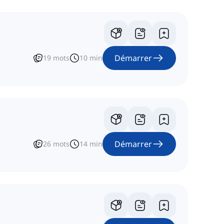
Démarrer
19
mots
10
min
Démarrer
26
mots
14
min