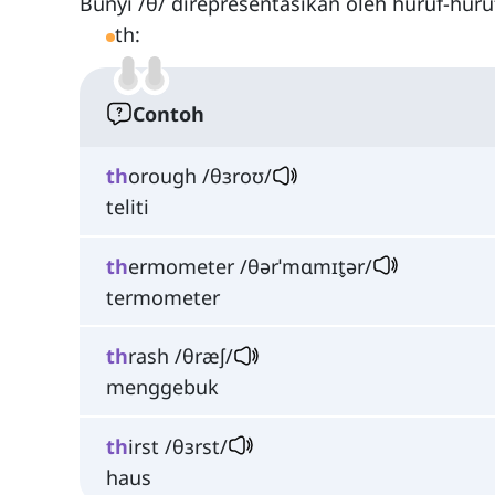
Bunyi /θ/ direpresentasikan oleh huruf-huruf
th:
Contoh
th
orough /θɜroʊ/
teliti
th
ermometer /θərˈmɑmɪt̬ər/
termometer
th
rash /θræʃ/
menggebuk
th
irst /θɜrst/
haus