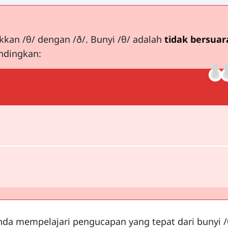
kan /θ/ dengan /ð/. Bunyi /θ/ adalah
tidak bersuar
ndingkan:
nda mempelajari pengucapan yang tepat dari bunyi /