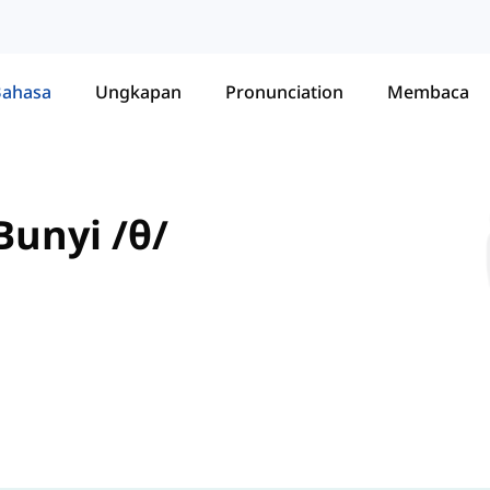
Bahasa
Ungkapan
Pronunciation
Membaca
unyi /θ/