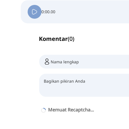
0:00.00
Komentar
(
0
)
Memuat Recaptcha...