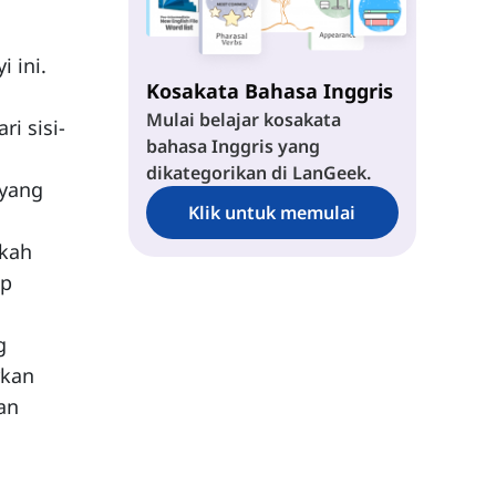
 ini.
Kosakata Bahasa Inggris
Mulai belajar kosakata
i sisi-
bahasa Inggris yang
dikategorikan di LanGeek.
 yang
Klik untuk memulai
gkah
up
g
rkan
an