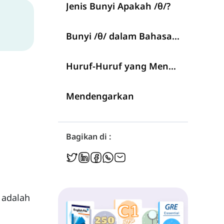
Jenis Bunyi Apakah /θ/?
Bunyi /θ/ dalam Bahasa Inggris
Huruf-Huruf yang Menghasilkan Bunyi /θ/
Mendengarkan
Bagikan di :
 adalah