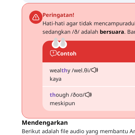
Peringatan!
Hati-hati agar tidak mencampuraduk
sedangkan /ð/ adalah
bersuara
. Ba
Contoh
weal
th
y /wel.θi/
kaya
th
ough /ðoʊ/
meskipun
Mendengarkan
Berikut adalah file audio yang membantu A