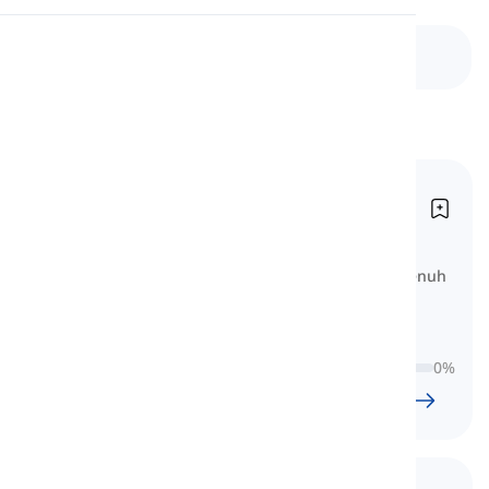
lebih baik.
Pronunciation
Membaca
Pengertian dan Perasaan
Notions & Feelings
Jelajahi pengertian dan perasaan
melalui peribahasa Inggris yang penuh
wawasan dalam daftar kata kami,
menangkap kebijaksanaan emosi dan
pengalaman manusia.
0
%
10
l
133
w
1
J
7
m