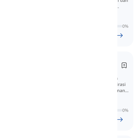
memberikan wawasan tentang hasil dan
dampak, yang menyoroti efek dari
tindakan kita.
0
%
7
l
90
w
46
m
Ketabahan
Perseverance
Sadari kekuatan ketabahan dengan
peribahasa Inggris yang menginspirasi
ini. Tetap termotivasi dalam perjalanan
Anda menuju kesuksesan.
0
%
9
l
125
w
1
J
3
m