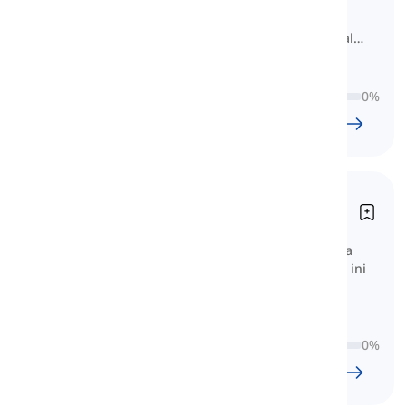
Pelajari kebijaksanaan peribahasa
Inggris mengenai interaksi sosial.
Jelajahi pepatah-pepatah tradisional
yang menawarkan wawasan tentang
hubungan manusia dan komunikasi.
0
%
9
l
97
w
49
m
Hubungan Manusia
Human Relationships
Temukan esensi hubungan manusia
melalui peribahasa Inggris. Koleksi ini
menawarkan wawasan berharga
tentang dinamika koneksi dan emosi.
0
%
7
l
82
w
42
m