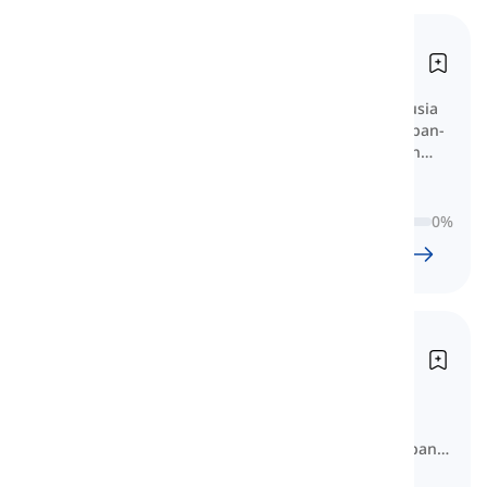
Ciri-ciri & Kualitas Manusia
Human Traits & Qualities
Temukan ciri-ciri dan kualitas manusia
dengan peribahasa Inggris. Ungkapan-
ungkapan ini memberikan wawasan
yang bertahan lama tentang karakter
dan perilaku.
0
%
10
l
103
w
52
m
Kebaikan & Keburukan
Virtue & Vice
Temukan kebijaksanaan tentang
kebaikan dan bahaya keburukan
melalui peribahasa Inggris. Ungkapan-
ungkapan ini memberikan wawasan