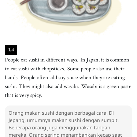
26
.
skill
[
n
]
/
skɪl
/
keterampilan
27
.
quickly
[
adv
]
/
ˈkwɪkli
/
dengan cepat
28
.
beautifully
[
adv
]
/
ˈbjutəfɫi
/
1
.
4
dengan indah
People eat sushi in different ways.
In Japan, it is common
29
.
ehomaki
[
n
]
/
ˌɛhəmˈæki
/
to eat sushi with chopsticks.
Some people also use their
ehomaki
hands.
People often add soy sauce when they are eating
30
.
believe
[
v
]
/
bəˈliv
/
sushi.
They might also add wasabi.
Wasabi is a green paste
percaya
that is very spicy.
Orang makan sushi dengan berbagai cara. Di
Jepang, umumnya makan sushi dengan sumpit.
Beberapa orang juga menggunakan tangan
mereka. Orang sering menambahkan kecap saat