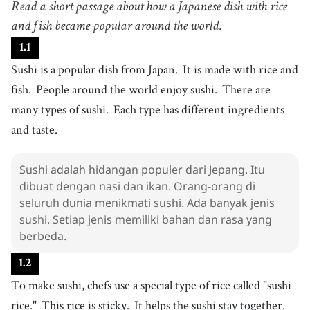
Read a short passage about how a Japanese dish with rice
hidangan
4
and fish became popular around the world.
.
rice
[
n
]
/
raɪs
/
1
.
1
beras
Sushi is a popular dish from Japan.
It is made with rice and
5
.
fish
[
n
]
/
fɪʃ
/
fish.
People around the world enjoy sushi.
There are
ikan
many types of sushi.
Each type has different ingredients
6
.
ingredient
[
n
]
/
ˌɪnˈɡɹidiənt
/
and taste.
bahan
7
.
taste
[
n
]
/
teɪst
/
Sushi adalah hidangan populer dari Jepang. Itu
rasa
dibuat dengan nasi dan ikan. Orang-orang di
8
.
chef
[
n
]
/
ˈʃɛf
/
seluruh dunia menikmati sushi. Ada banyak jenis
koki
sushi. Setiap jenis memiliki bahan dan rasa yang
9
.
berbeda.
sticky
[
adj
]
/
ˈstɪki
/
lengket
1
.
2
10
.
raw
[
adj
]
/
rɑ
/
To make sushi, chefs use a special type of rice called "sushi
mentah
rice."
This rice is sticky.
It helps the sushi stay together.