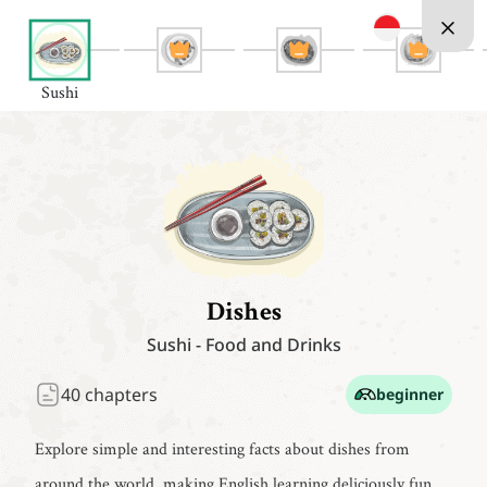
Sushi
Dishes
Sushi
-
Food and Drinks
40
chapters
beginner
Explore simple and interesting facts about dishes from
around the world, making English learning deliciously fun