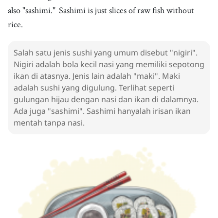
kecap asin
also "sashimi."
Sashimi is just slices of raw fish without
19
.
rice.
wasabi
[
n
]
/
wɐsˈɑːbi
/
wasabi
20
.
Salah satu jenis sushi yang umum disebut "nigiri".
spicy
[
adj
]
/
ˈspaɪsi
/
Nigiri adalah bola kecil nasi yang memiliki sepotong
pedas
ikan di atasnya. Jenis lain adalah "maki". Maki
21
.
protein
[
n
]
/
ˈpɹoʊˌtin
/
adalah sushi yang digulung. Terlihat seperti
protein
gulungan hijau dengan nasi dan ikan di dalamnya.
22
.
Ada juga "sashimi". Sashimi hanyalah irisan ikan
vitamin
[
n
]
/
ˈvaɪtəmən
/
mentah tanpa nasi.
vitamin
23
.
healthy
[
adj
]
/
ˈhɛlθi
/
sehat
24
.
restaurant
[
n
]
/
ˈrɛstərɑːnt
/
restoran
25
.
customer
[
n
]
/
ˈkʌstəmɚ
/
pelanggan