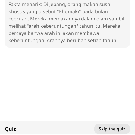
Fakta menarik: Di Jepang, orang makan sushi
khusus yang disebut "Ehomaki" pada bulan
Februari. Mereka memakannya dalam diam sambil
melihat "arah keberuntungan" tahun itu. Mereka
percaya bahwa arah ini akan membawa
keberuntungan. Arahnya berubah setiap tahun.
1. Sushi
Dishes
100%
Quiz
Skip the quiz
1
x