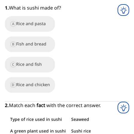
1
.
What is sushi made of?
Rice and pasta
A
Fish and bread
B
Rice and fish
C
Rice and chicken
D
2
.
Match each
fact
with the correct answer.
Type of rice used in sushi
Seaweed
A green plant used in sushi
Sushi rice