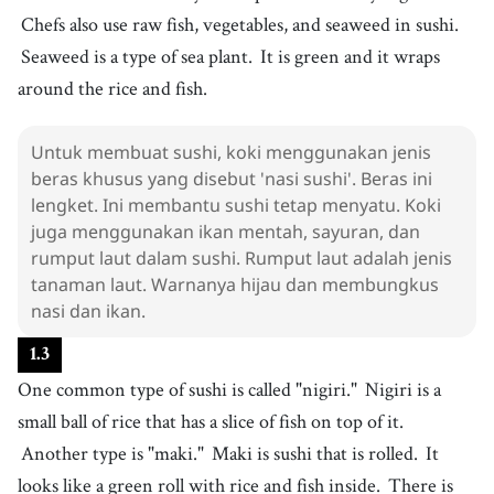
11
.
vegetable
Chefs also use raw fish, vegetables, and seaweed in sushi.
[
n
]
/
ˈvɛdʒtəbl
/
sayur
Seaweed is a type of sea plant.
It is green and it wraps
12
.
seaweed
around the rice and fish.
[
n
]
/
ˈsiˌwid
/
rumput laut
13
.
wrap
Untuk membuat sushi, koki menggunakan jenis
[
v
]
/
ræp
/
beras khusus yang disebut 'nasi sushi'. Beras ini
membungkus
lengket. Ini membantu sushi tetap menyatu. Koki
14
.
nigiri
[
n
]
/
nɪdʒˈiəɹi
/
juga menggunakan ikan mentah, sayuran, dan
nigiri
rumput laut dalam sushi. Rumput laut adalah jenis
15
.
maki
tanaman laut. Warnanya hijau dan membungkus
[
n
]
/
ˈmɑki
/
nasi dan ikan.
maki
16
.
sashimi
[
n
]
/
sˈæʃɪmi
/
1
.
3
sashimi
One common type of sushi is called "nigiri."
Nigiri is a
17
.
chopsticks
small ball of rice that has a slice of fish on top of it.
[
n
]
/
tʃˈɑːpstɪks
/
sumpit
Another type is "maki."
Maki is sushi that is rolled.
It
18
.
soy sauce
looks like a green roll with rice and fish inside.
There is
[
n
]
/
sˈɔɪ sˈɔːs
/