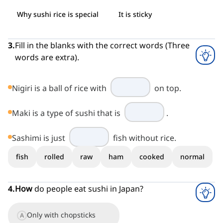
Why sushi rice is special
It is sticky
3
.
Fill in the blanks with the correct words (Three
words are extra).
Nigiri is a ball of rice with
on top.
Maki is a type of sushi that is
.
Sashimi is just
fish without rice.
fish
rolled
raw
ham
cooked
normal
4
.
How
do people eat sushi in Japan?
Only with chopsticks
A