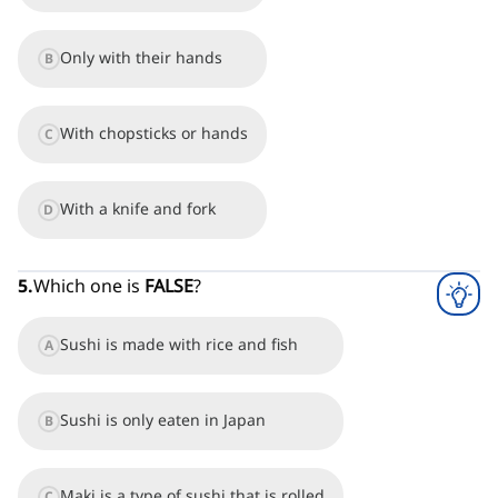
Only with their hands
B
With chopsticks or hands
C
With a knife and fork
D
5
.
Which one is
FALSE
?
Sushi is made with rice and fish
A
Sushi is only eaten in Japan
B
Maki is a type of sushi that is rolled
C