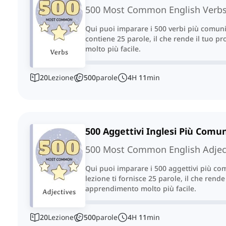
500 Most Common English Verb
Qui puoi imparare i 500 verbi più comuni
contiene 25 parole, il che rende il tuo 
molto più facile.
20
Lezione
500
parole
4
H
11
min
500 Aggettivi Inglesi Più Comun
500 Most Common English Adjec
Qui puoi imparare i 500 aggettivi più co
lezione ti fornisce 25 parole, il che rende
apprendimento molto più facile.
20
Lezione
500
parole
4
H
11
min