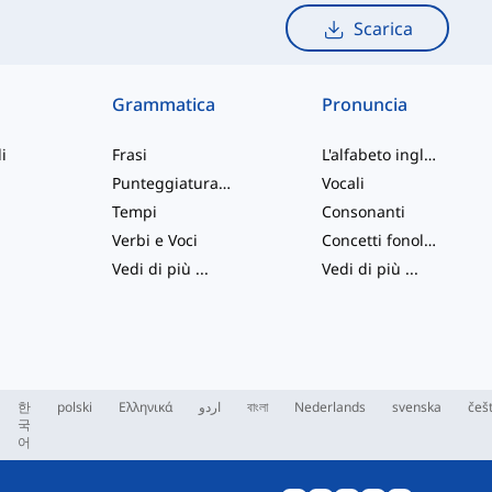
Scarica
Grammatica
Pronuncia
i
Frasi
L'alfabeto inglese
Punteggiatura e Ortografia
Vocali
Tempi
Consonanti
Verbi e Voci
Concetti fonologici
Vedi di più
...
Vedi di più
...
한
polski
Ελληνικά
اردو
বাংলা
Nederlands
svenska
češ
국
어