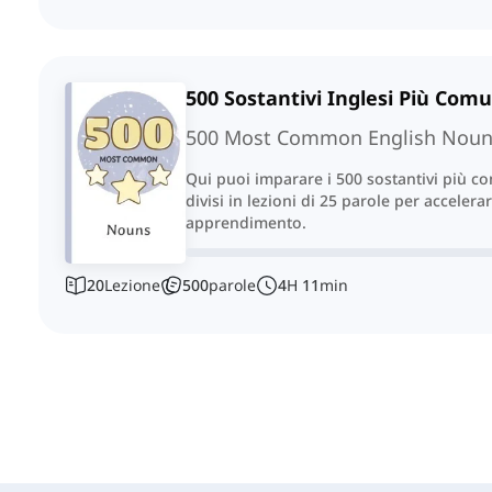
500 Sostantivi Inglesi Più Comu
500 Most Common English Nou
Qui puoi imparare i 500 sostantivi più c
divisi in lezioni di 25 parole per accelera
apprendimento.
20
Lezione
500
parole
4
H
11
min