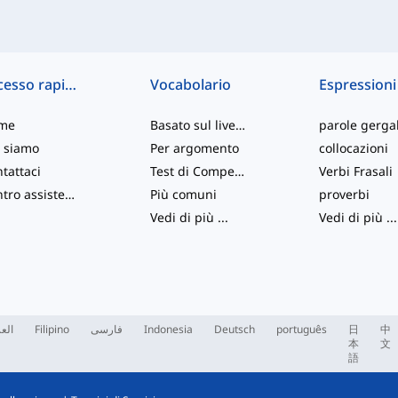
Accesso rapido
Vocabolario
Espressioni
me
Basato sul livello
parole gergal
 siamo
Per argomento
collocazioni
tattaci
Test di Competenza
Verbi Frasali
Centro assistenza
Più comuni
proverbi
Vedi di più
...
Vedi di più
...
العر
Filipino
فارسی
Indonesia
Deutsch
português
日
中
本
文
語