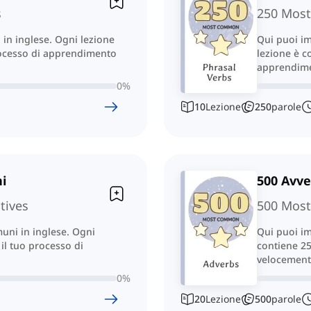
s
250 Most
 in inglese. Ogni lezione
Qui puoi im
processo di apprendimento
lezione è c
apprendime
0
%
10
Lezione
250
parole
i
500 Avve
tives
500 Most
muni in inglese. Ogni
Qui puoi im
 il tuo processo di
contiene 25
velocement
0
%
20
Lezione
500
parole