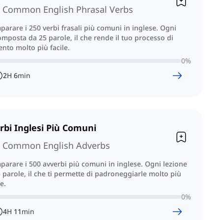
 Common English Phrasal Verbs
parare i 250 verbi frasali più comuni in inglese. Ogni
omposta da 25 parole, il che rende il tuo processo di
nto molto più facile.
0
%
2
H
6
min
rbi Inglesi Più Comuni
 Common English Adverbs
parare i 500 avverbi più comuni in inglese. Ogni lezione
 parole, il che ti permette di padroneggiarle molto più
e.
0
%
4
H
11
min