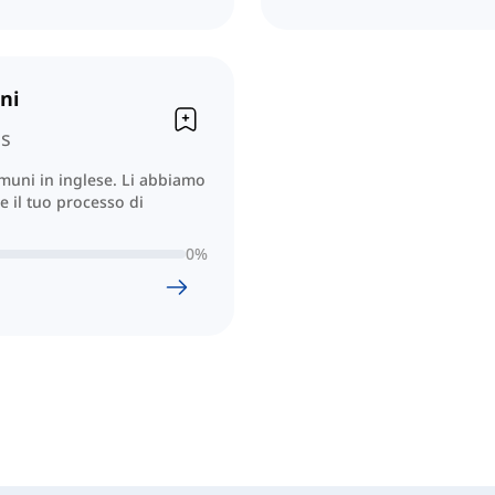
ni
ns
omuni in inglese. Li abbiamo
re il tuo processo di
0
%