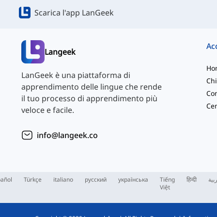
Scarica l'app LanGeek
Langeek
Ho
LanGeek è una piattaforma di
Chi
apprendimento delle lingue che rende
Con
il tuo processo di apprendimento più
veloce e facile.
info@langeek.co
añol
Türkçe
italiano
русский
українська
Tiếng
हिन्दी
بية
Việt