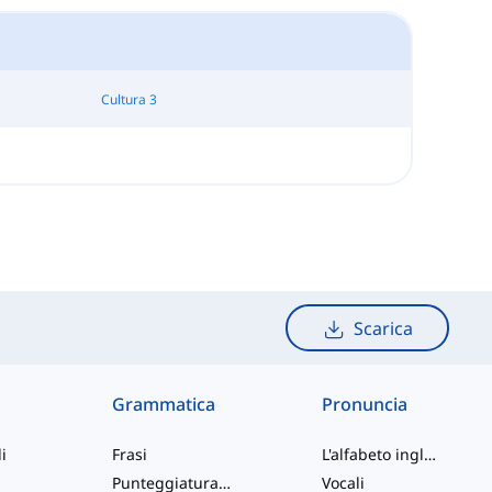
Cultura 3
Scarica
Grammatica
Pronuncia
i
Frasi
L'alfabeto inglese
Punteggiatura e Ortografia
Vocali