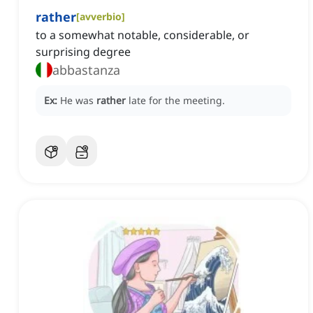
rather
[
avverbio
]
to a somewhat notable, considerable, or
surprising degree
abbastanza
Ex:
He was
rather
late for the meeting.