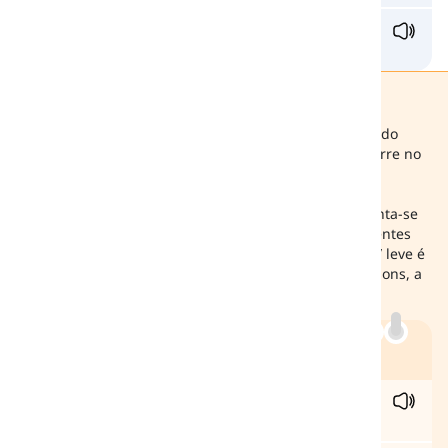
ga
ll
on /ˈɡælən/
galão
Dica!
Existem dois sons para a letra «L» no Sistema de Sons do
Alfabeto Fonético Internacional (AFI): «L leve», que ocorre no
início das palavras antes das vogais, e «L escuro»,
representado por /ɫ/, que aparece após as vogais. Ao
pronunciar o /l/ escuro, a parte de trás da língua levanta-se
em direção à úvula, enquanto a ponta pressiona os dentes
frontais superiores, criando tensão. Em contraste, o /l/ leve é
produzido com a língua mais relaxada. Em ambos os sons, a
parte média da língua não toca nada. Compare:
Exemplo
te
ll
/tɛɫ/
contar