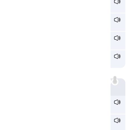
l
ook /lʊk/
olhar
l
ight /laɪt/
luz
l
eery /lɪr.i/
desconfiado
l
egacy /leɡ·ə·si/
legado
ll:
Exemplo
sma
ll
/smɔl/
pequeno
ski
ll
/skɪl/
habilidade