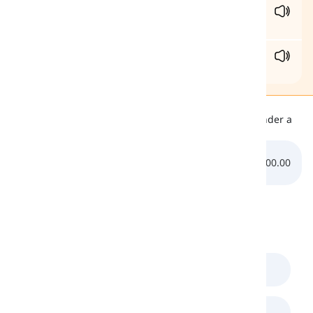
rea
l
/riː.əɫ/
real
ba
ll
/bɑːɫ/
bola
Escuta
Abaixo, há um ficheiro de áudio que o ajudará a aprender a
pronúncia correta do som /l/:
0:00.00
0:00.00
Comentários
(
0
)