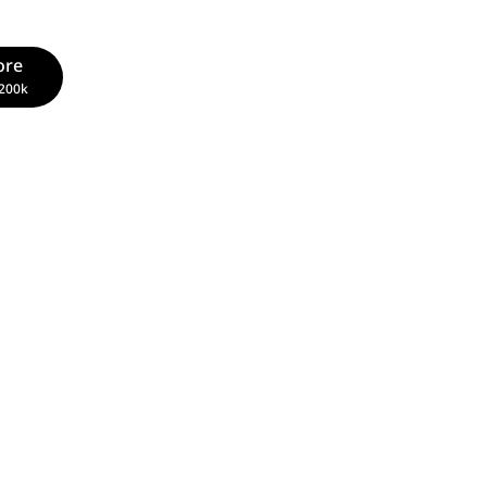
ore
200k