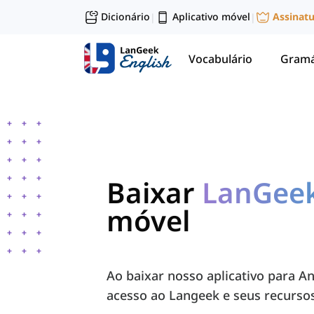
Dicionário
Aplicativo móvel
Assinat
|
|
Vocabulário
Gramá
Baixar
LanGee
móvel
Ao baixar nosso aplicativo para A
acesso ao Langeek e seus recurso