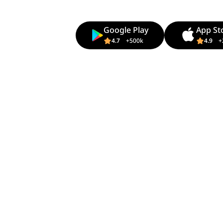
Google Play
App St
4.7
+500k
4.9
+