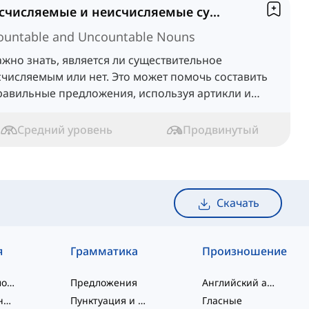
Исчисляемые и неисчисляемые существительные
ountable and Uncountable Nouns
ажно знать, является ли существительное
счисляемым или нет. Это может помочь составить
равильные предложения, используя артикли и
лаголы, согласующиеся с существительным.
Средний уровень
Продвинутый
Скачать
я
Грамматика
Произношение
слэнговые слова
Предложения
Английский алфавит
словосочетания
Пунктуация и Орфография
Гласные