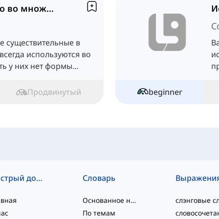
Существительные только во множественном числе
C
е существительные в
В
всегда используются во
и
ть у них нет формы
п
г
Продвинутый
beginner
Быстрый доступ
Словарь
Выражени
авная
Основанное на уровне
нас
По темам