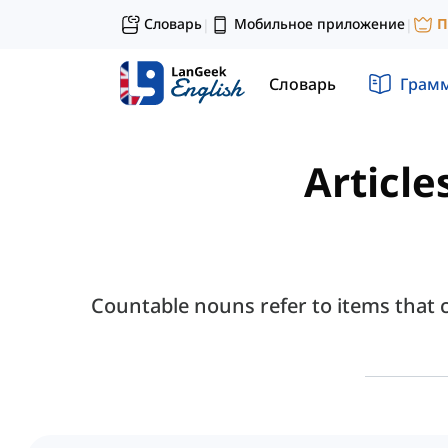
Словарь
Мобильное приложение
П
|
|
Словарь
Грам
Article
Countable nouns refer to items that c