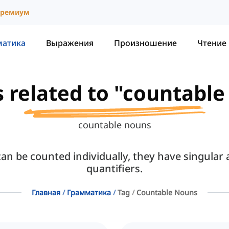
ремиум
матика
Выражения
Произношение
Чтение
s related to "countabl
countable nouns
an be counted individually, they have singular
quantifiers.
Главная
Грамматика
Tag
Countable Nouns