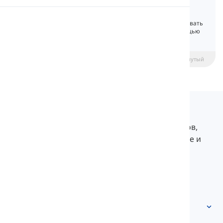
Possessive Form of Nouns
Произношение
Притяжательные структуры могут показывать
принадлежность или отношения. С помощью
апострофа и 's' мы можем образовать
Чтение
притяжательную форму существительных.
beginner
Средний уровень
Продвинутый
Langeek
LanGeek — это платформа для изучения языков,
которая делает ваш процесс обучения быстрее и
легче.
info@langeek.co
Быстрый доступ