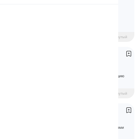
Subjects
Произношение
Изучите подлежащее в английском с
понятными объяснениями, примерами и
тестом.
Чтение
Начинающий
intermediate
Продвинутый
Личные местоимения
Subject Pronouns
В этом уроке вы узнаете о личных
местоимениях, которые выполняют функцию
подлежащего в предложении.
beginner
Средний уровень
Продвинутый
Герундий
Gerunds
Изучите герундий в английском с понятными
объяснениями, примерами и тестом.