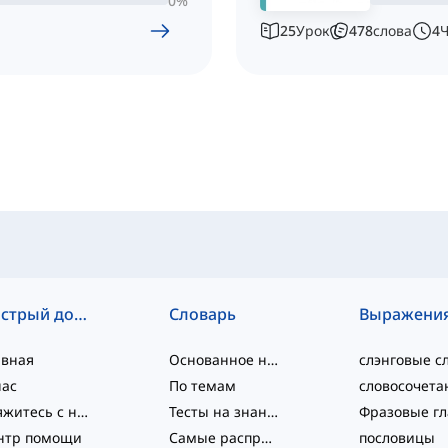
0
%
25
Урок
478
слова
4
Быстрый доступ
Словарь
Выражени
авная
Основанное на уровне
нас
По темам
Свяжитесь с нами
Тесты на знание языка
нтр помощи
Самые распространённые
пословицы