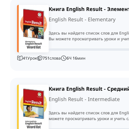
Книга English Result - Элеме
English Result - Elementary
Здесь вы найдете список слов для Engl
Вы можете просматривать уроки и учит
41
Урок
751
слова
6
Ч
16
мин
Книга English Result - Средни
English Result - Intermediate
Здесь вы найдете список слов для Engl
можете просматривать уроки и учить с