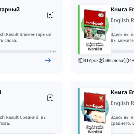
нтарный
Книга En
English R
ish Result Элементарный.
Здесь вы н
ь слова.
Вы можете 
0
%
31
Урок
586
слова
4
й
Книга E
English 
ish Result Средний. Вы
Здесь вы н
лова.
среднего. 