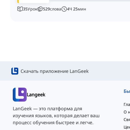
35
Урок
529
слова
4
Ч
25
мин
Скачать приложение LanGeek
Langeek
Гл
LanGeek — это платформа для
О 
изучения языков, которая делает ваш
процесс обучения быстрее и легче.
Це