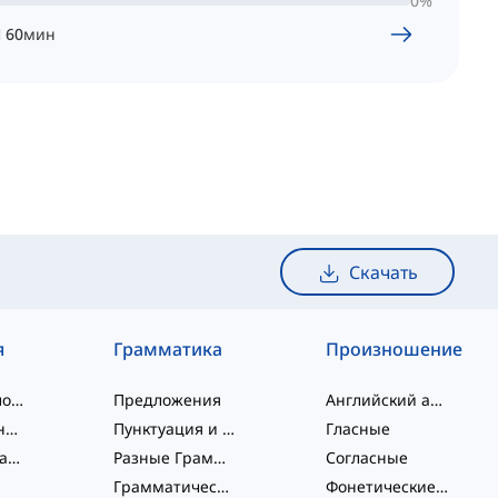
0
%
Ч
60
мин
Скачать
я
Грамматика
Произношение
слэнговые слова
Предложения
Английский алфавит
словосочетания
Пунктуация и Орфография
Гласные
Фразовые глаголы
Разные Грамматические Темы
Согласные
Грамматические Функции
Фонетические концепции