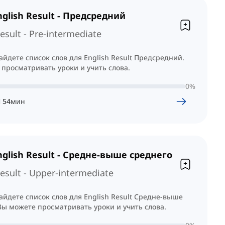
glish Result - Предсредний
esult - Pre-intermediate
айдете список слов для English Result Предсредний.
просматривать уроки и учить слова.
0
%
Ч
54
мин
nglish Result - Средне-выше среднего
Result - Upper-intermediate
айдете список слов для English Result Средне-выше
Вы можете просматривать уроки и учить слова.