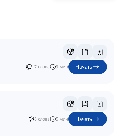
Начать
17
слова
9
мин
Начать
8
слова
5
мин