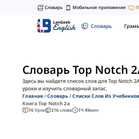
Словарь
Мобильное приложение
П
|
|
Словарь
Грам
Словарь Top Notch 2
Здесь вы найдете список слов для Top Notch 2
уроки и изучить словарный запас.
Главная
Словарь
Списки Слов Из Учебников
Книга Top Notch 2a
16
Урок
216
слова
1
Ч
49
мин