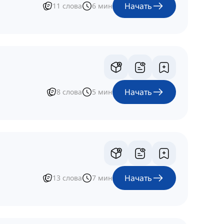
Начать
11
слова
6
мин
Начать
8
слова
5
мин
Начать
13
слова
7
мин