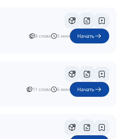
Начать
8
слова
5
мин
Начать
11
слова
6
мин