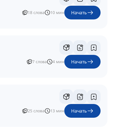
Начать
18
слова
10
мин
Начать
7
слова
4
мин
Начать
25
слова
13
мин