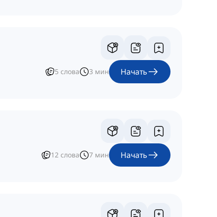
Начать
5
слова
3
мин
Начать
12
слова
7
мин