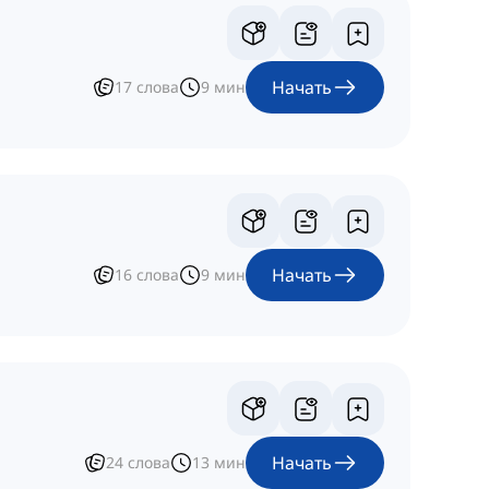
Начать
17
слова
9
мин
Начать
16
слова
9
мин
Начать
24
слова
13
мин