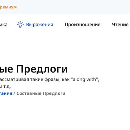
ремиум
ика
Выражения
Произношение
Чтение
ные Предлоги
ссматривая такие фразы, как "along with",
и т.д.
тания
Составные Предлоги