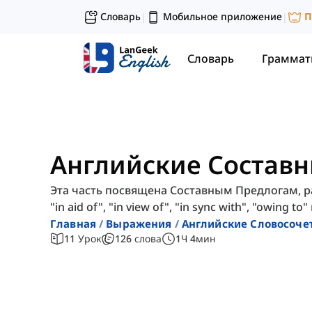
Словарь
Мобильное приложение
П
|
|
Словарь
Граммат
Английские Состав
Эта часть посвящена Составным Предлогам, ра
"in aid of", "in view of", "in sync with", "owing to" 
Главная
Выражения
Английские Словосоче
11
Урок
126
слова
1
Ч
4
мин