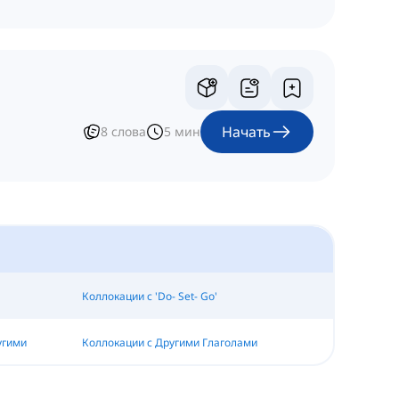
Начать
8
слова
5
мин
Коллокации с 'Do- Set- Go'
угими
Коллокации с Другими Глаголами