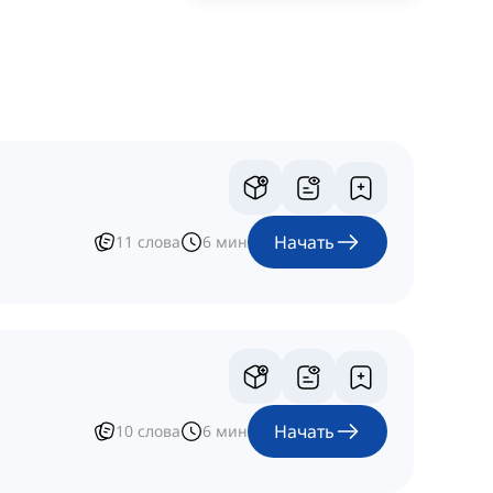
Начать
11
слова
6
мин
Начать
10
слова
6
мин