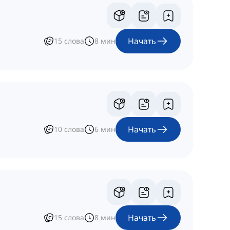
Начать
15
слова
8
мин
Начать
10
слова
6
мин
Начать
15
слова
8
мин