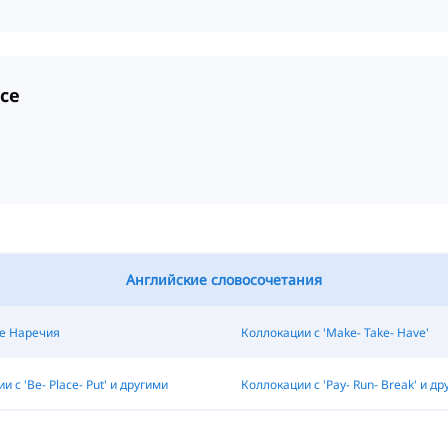
nce
Английские словосочетания
е Наречия
Коллокации с 'Make- Take- Have'
 с 'Be- Place- Put' и другими
Коллокации с 'Pay- Run- Break' и др