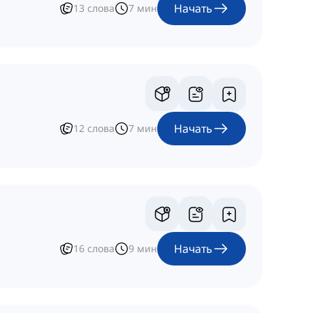
Начать
13
слова
7
мин
Начать
12
слова
7
мин
Начать
16
слова
9
мин