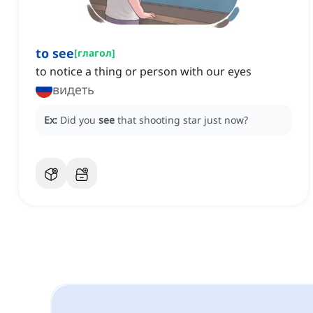
to see
[
глагол
]
to notice a thing or person with our eyes
видеть
Ex:
Did you
see
that shooting star just now?