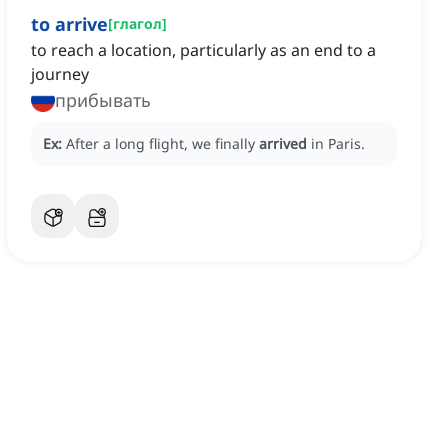
to arrive
[
глагол
]
to reach a location, particularly as an end to a
journey
прибывать
Ex:
After a long flight, we finally
arrived
in Paris.