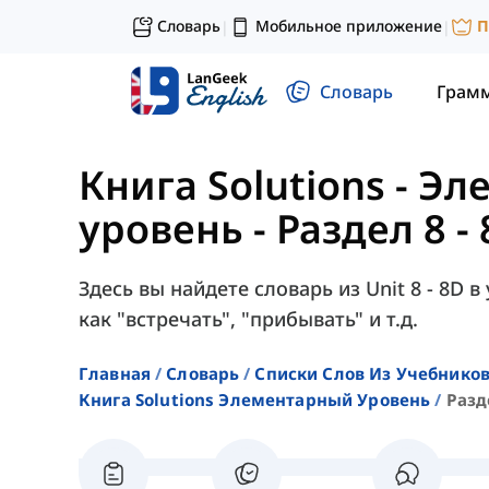
Словарь
Мобильное приложение
П
|
|
Словарь
Грам
Книга Solutions - Э
уровень
-
Раздел 8 -
Здесь вы найдете словарь из Unit 8 - 8D в
как "встречать", "прибывать" и т.д.
Главная
Словарь
Списки Слов Из Учебников
Книга Solutions Элементарный Уровень
Разд