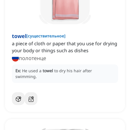
towel
[
существительное
]
a piece of cloth or paper that you use for drying
your body or things such as dishes
полотенце
Ex:
He used a
towel
to dry his hair after
swimming.