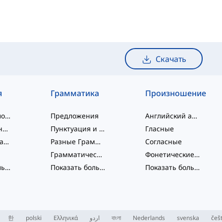
Скачать
я
Грамматика
Произношение
слэнговые слова
Предложения
Английский алфавит
словосочетания
Пунктуация и Орфография
Гласные
Фразовые глаголы
Разные Грамматические Темы
Согласные
Грамматические Функции
Фонетические концепции
Показать больше
...
Показать больше
...
Показать больше
...
한
polski
Ελληνικά
اردو
বাংলা
Nederlands
svenska
češ