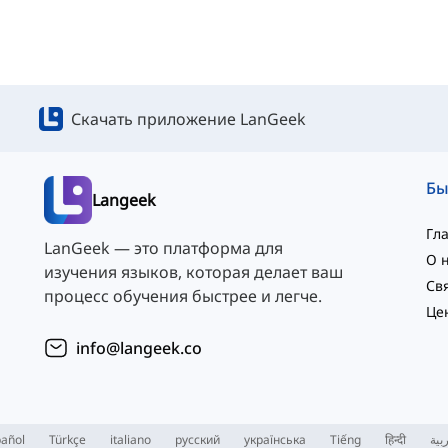
Скачать приложение LanGeek
Langeek
Гл
LanGeek — это платформа для
О 
изучения языков, которая делает ваш
процесс обучения быстрее и легче.
Це
info@langeek.co
añol
Türkçe
italiano
русский
українська
Tiếng
हिन्दी
بية