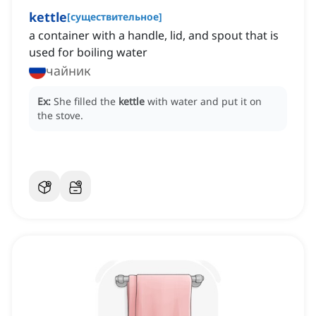
kettle
[
существительное
]
a container with a handle, lid, and spout that is
used for boiling water
чайник
Ex:
She filled the
kettle
with water and put it on
the stove.