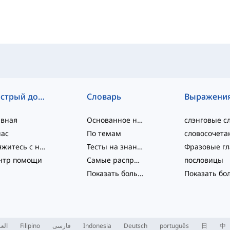
Быстрый доступ
Словарь
Выражени
авная
Основанное на уровне
нас
По темам
Свяжитесь с нами
Тесты на знание языка
нтр помощи
Самые распространённые
пословицы
Показать больше
...
العر
Filipino
فارسی
Indonesia
Deutsch
português
日
中