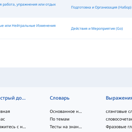
 работа, упражнения или отдых
Подготовка и Организация (Набор)
ые или Нейтральные Изменения
Действия и Мероприятия (Go)
Быстрый доступ
Словарь
Выражени
авная
Основанное на уровне
нас
По темам
Свяжитесь с нами
Тесты на знание языка