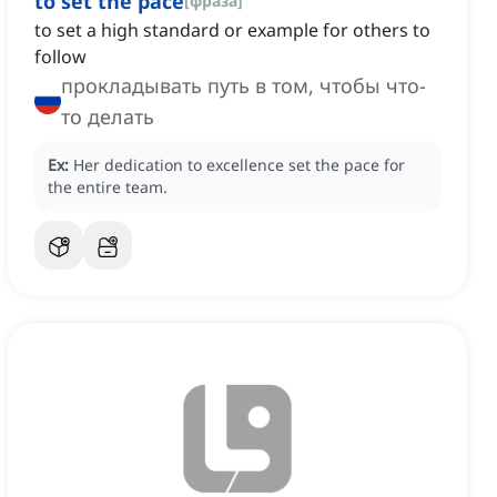
to set the pace
[
фраза
]
to set a high standard or example for others to
follow
прокладывать путь в том, чтобы что-
то делать
Ex:
Her dedication to excellence set the pace for
the entire team.