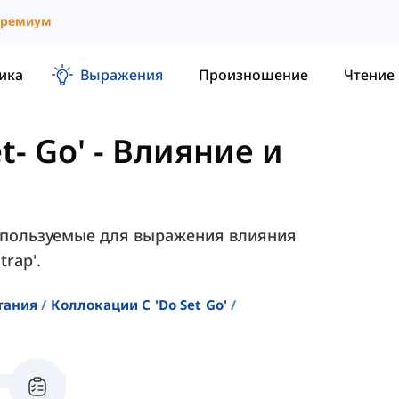
ремиум
ика
Выражения
Произношение
Чтение
t- Go'
-
Влияние и
 используемые для выражения влияния
trap'.
тания
Коллокации С 'do Set Go'