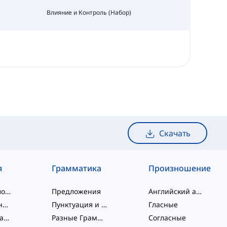
Влияние и Контроль (Набор)
Скачать
я
Грамматика
Произношение
слэнговые слова
Предложения
Английский алфавит
словосочетания
Пунктуация и Орфография
Гласные
Фразовые глаголы
Разные Грамматические Темы
Согласные