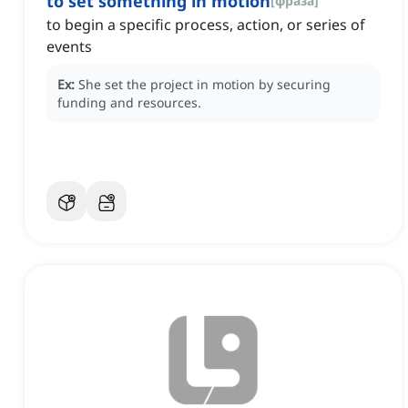
to set something in motion
[
фраза
]
to begin a specific process, action, or series of
events
Ex:
She set the project in motion by securing
funding and resources.