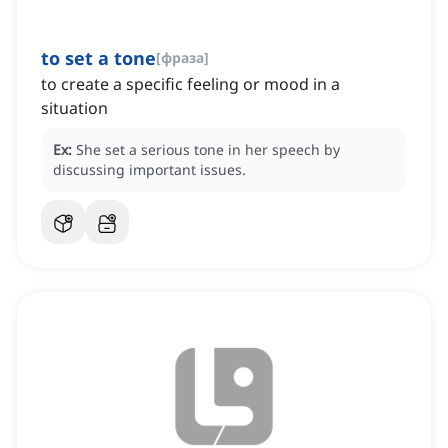
to set a tone
[
фраза
]
to create a specific feeling or mood in a
situation
Ex:
She set a serious tone in her speech by
discussing important issues.