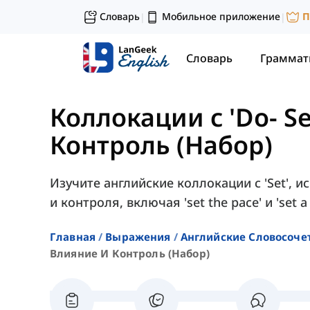
Словарь
Мобильное приложение
П
|
|
Словарь
Граммат
Коллокации с 'Do- Se
Контроль (Набор)
Изучите английские коллокации с 'Set',
и контроля, включая 'set the pace' и 'set a 
Главная
Выражения
Английские Словосоче
Влияние И Контроль (набор)