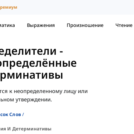
ремиум
матика
Выражения
Произношение
Чтение
еделители
-
определённые
ерминативы
тся к неопределенному лицу или
льном утверждении.
сок Слов
ия И Детерминативы