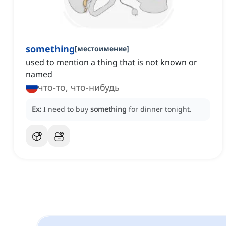
something
[
местоимение
]
used to mention a thing that is not known or
named
что-то, что-нибудь
Ex:
I need to buy
something
for dinner tonight.