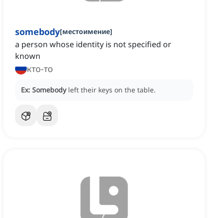
somebody
[
местоимение
]
a person whose identity is not specified or
known
кто-то
Ex:
Somebody
left their keys on the table.