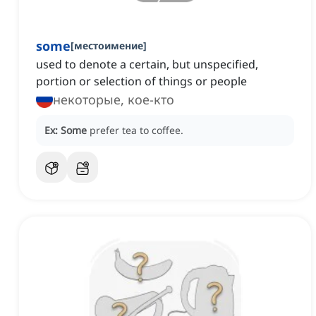
some
[
местоимение
]
used to denote a certain, but unspecified,
portion or selection of things or people
некоторые, кое-кто
Ex:
Some
prefer tea to coffee.