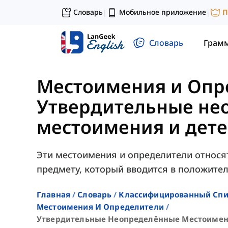
Словарь
Мобильное приложение
П
|
|
Словарь
Грам
Местоимения и Опр
Утвердительные не
местоимения и дет
Эти местоимения и определители относя
предмету, который вводится в положите
Главная
Словарь
Классифицированный Спи
Местоимения И Определители
Утвердительные Неопределённые Местоимен