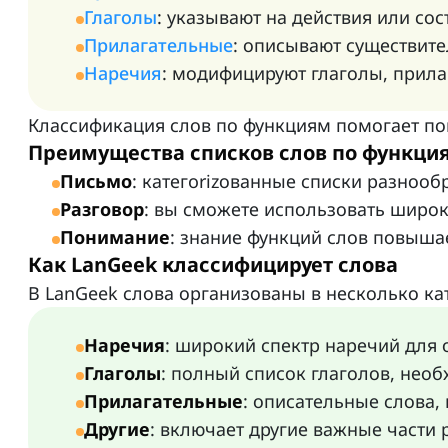
Глаголы
: указывают на действия или сос
Прилагательные
: описывают существит
Наречия
: модифицируют глаголы, прила
Классификация слов по функциям помогает по
Преимущества списков слов по функци
Письмо
: категorizованные списки разноо
Разговор
: вы сможете использовать широк
Понимание
: знание функций слов повыша
Как LanGeek классифицирует слова
В LanGeek слова организованы в несколько ка
Наречия
: широкий спектр наречий для 
Глаголы
: полный список глаголов, нео
Прилагательные
: описательные слова,
Другие
: включает другие важные части 