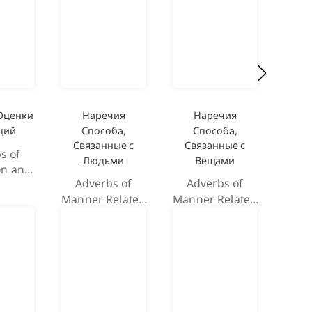
Оценки
Наречия
Наречия
Н
ций
Способа,
Способа,
Рез
Связанные с
Связанные с
Точ
s of
Людьми
Вещами
Adver
on and
Adverbs of
Adverbs of
and 
ion
Manner Related
Manner Related
to Humans
to Things