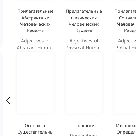
Прилагательные
Прилагательные
Прилагат
Абстрактных
Физических
Социал
Человеческих
Человеческих
Человеч
Качеств
Качеств
Каче
Adjectives of
Adjectives of
Adjectiv
Abstract Human
Physical Human
Social 
Attributes
Attributes
Attrib
Основные
Предлоги
Местоим
Существительны
Определ
Prepositions