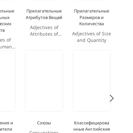
ельные
Прилагательные
Прилагательные
Прил
ьных
Атрибутов Вещей
Размеров и
Опи
еских
Количества
Се
Adjectives of
ств
О
Adjectives of Size
Attributes of
es of
Ad
and Quantity
Things
Human
De
utes
S
Exp
ения и
Союзы
Классифицирова
Ме
ители
нные Английские
Conjunctions
Int