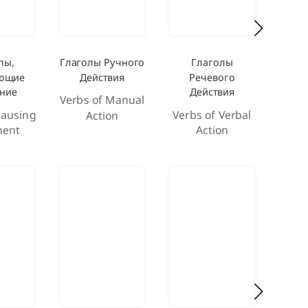
лы,
Глаголы Ручного
Глаголы
Г
ющие
Действия
Речевого
Со
ние
Действия
Из
Verbs of Manual
Causing
Verbs of Verbal
Verb
Action
ent
Action
and