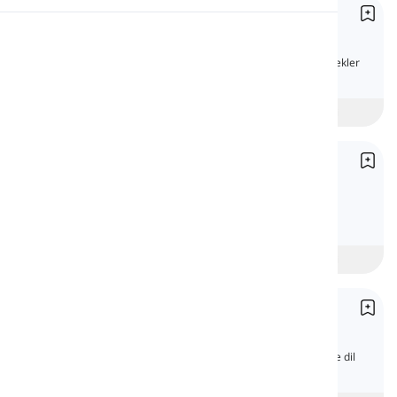
Sıfır Koşul
Telaffuz
Zero Conditional
İngilizce sıfır koşul yapısını açık anlatım, örnekler
ve dil bilgisi testiyle öğrenin.
Okuma
Başlangıç
intermediate
İleri
Üçüncü Koşul
Conditional III
İngilizce üçüncü koşul yapısını açık anlatım,
örnekler ve dil bilgisi testiyle öğrenin.
Başlangıç
intermediate
İleri
Koşul Kipi
Conditional Mood
İngilizce koşul kipini açık anlatım, örnekler ve dil
bilgisi testiyle öğrenin.