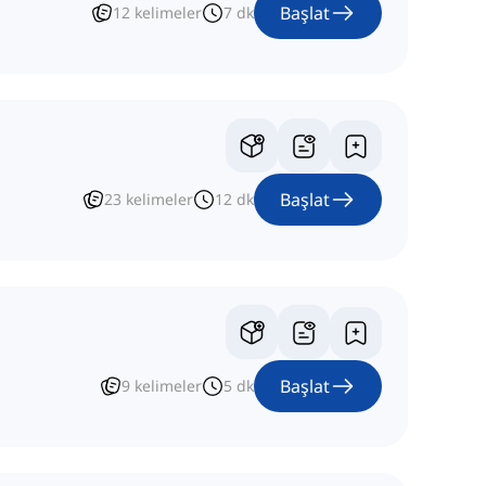
Başlat
12
kelimeler
7
dk
Başlat
23
kelimeler
12
dk
Başlat
9
kelimeler
5
dk