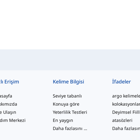
lı Erişim
Kelime Bilgisi
İfadeler
asayfa
Seviye tabanlı
argo kelimel
kkımızda
Konuya göre
kolokasyonla
e Ulaşın
Yeterlilik Testleri
Deyimsel Fiil
dım Merkezi
En yaygın
atasözleri
Daha fazlasını gör
...