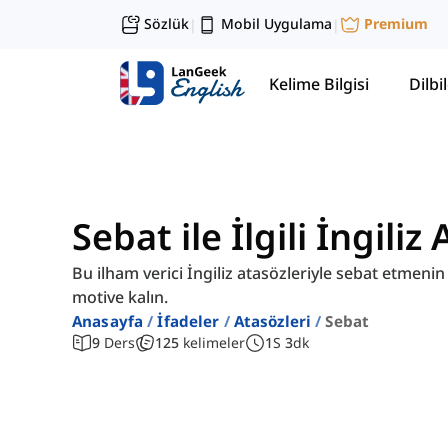
Sözlük
Mobil Uygulama
Premium
|
|
Kelime Bilgisi
Dilbil
Sebat ile İlgili İngiliz
Bu ilham verici İngiliz atasözleriyle sebat etmen
motive kalın.
Anasayfa
İfadeler
Atasözleri
Sebat
9
Ders
125
kelimeler
1
S
3
dk