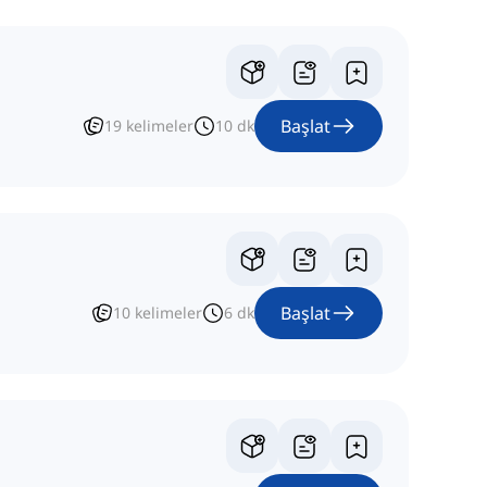
Başlat
19
kelimeler
10
dk
Başlat
10
kelimeler
6
dk