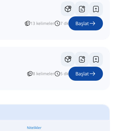
Başlat
13
kelimeler
7
dk
Başlat
8
kelimeler
5
dk
Nitelikler