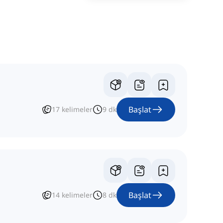
Başlat
17
kelimeler
9
dk
Başlat
14
kelimeler
8
dk