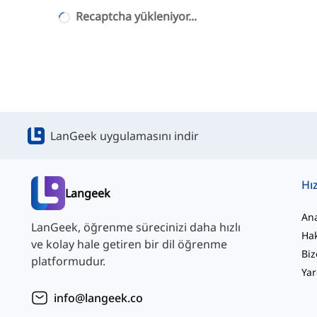
Recaptcha yükleniyor...
LanGeek uygulamasını indir
Hız
Langeek
An
LanGeek, öğrenme sürecinizi daha hızlı
Ha
ve kolay hale getiren bir dil öğrenme
Biz
platformudur.
Yar
info@langeek.co