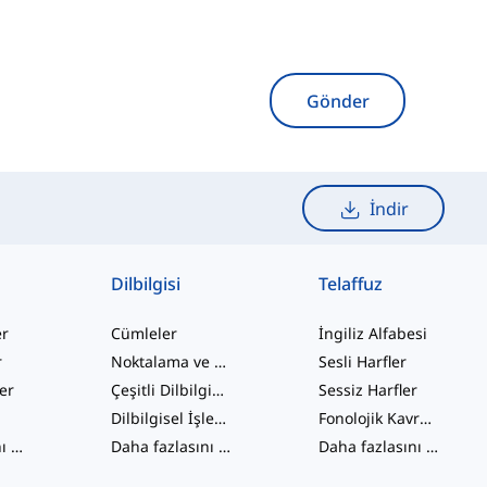
Gönder
İndir
Dilbilgisi
Telaffuz
er
Cümleler
İngiliz Alfabesi
r
Noktalama ve Yazım
Sesli Harfler
ler
Çeşitli Dilbilgisi Konuları
Sessiz Harfler
Dilbilgisel İşlevler
Fonolojik Kavramlar
Daha fazlasını gör
...
Daha fazlasını gör
...
Daha fazlasını gör
...