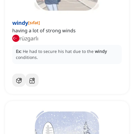
windy
[
sıfat
]
having a lot of strong winds
rüzgarlı
Ex:
He had to secure his hat due to the
windy
conditions.