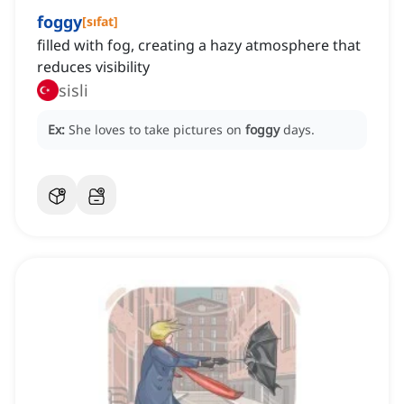
foggy
[
sıfat
]
filled with fog, creating a hazy atmosphere that
reduces visibility
sisli
Ex:
She loves to take pictures on
foggy
days.