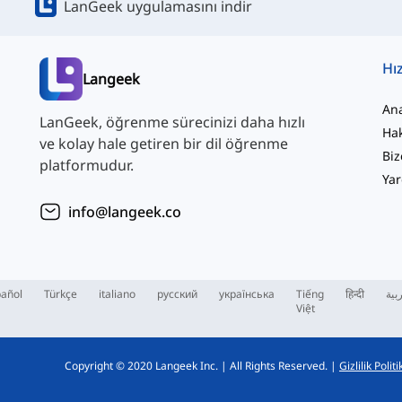
LanGeek uygulamasını indir
Hız
Langeek
An
LanGeek, öğrenme sürecinizi daha hızlı
Ha
ve kolay hale getiren bir dil öğrenme
Biz
platformudur.
Yar
info@langeek.co
añol
Türkçe
italiano
русский
українська
Tiếng
हिन्दी
بية
Việt
Copyright © 2020 Langeek Inc.
|
All Rights Reserved.
|
Gizlilik Politi