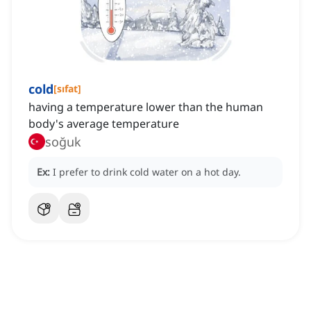
cold
[
sıfat
]
having a temperature lower than the human
body's average temperature
soğuk
Ex:
I prefer to drink cold water on a hot day.