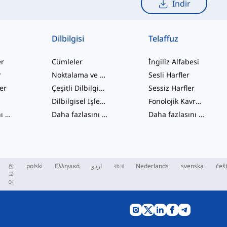
İndir
Dilbilgisi
Telaffuz
er
Cümleler
İngiliz Alfabesi
r
Noktalama ve Yazım
Sesli Harfler
ler
Çeşitli Dilbilgisi Konuları
Sessiz Harfler
Dilbilgisel İşlevler
Fonolojik Kavramlar
Daha fazlasını gör
...
Daha fazlasını gör
...
Daha fazlasını gör
...
한
polski
Ελληνικά
اردو
বাংলা
Nederlands
svenska
češ
국
어