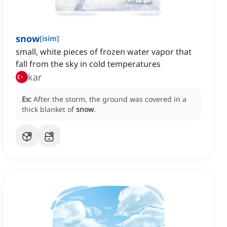
snow
[
isim
]
small, white pieces of frozen water vapor that
fall from the sky in cold temperatures
kar
Ex:
After the storm, the ground was covered in a
thick blanket of
snow
.