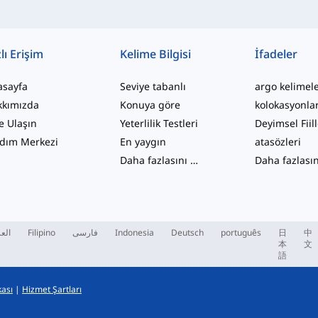
lı Erişim
Kelime Bilgisi
İfadeler
asayfa
Seviye tabanlı
argo kelimel
kkımızda
Konuya göre
kolokasyonla
e Ulaşın
Yeterlilik Testleri
Deyimsel Fiil
dım Merkezi
En yaygın
atasözleri
Daha fazlasını gör
...
العر
Filipino
فارسی
Indonesia
Deutsch
português
日
中
本
文
語
kası
|
Hizmet Şartları