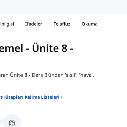
lbilgisi
İfadeler
Telaffuz
Okuma
Temel
-
Ünite 8 -
n Ünite 8 - Ders 3'ünden 'sisli', 'hava',
ers Kitapları Kelime Listeleri