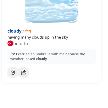
cloudy
[
sıfat
]
having many clouds up in the sky
bulutlu
Ex:
I carried an umbrella with me because the
weather looked
cloudy
.