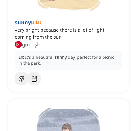
sunny
[
sıfat
]
very bright because there is a lot of light
coming from the sun
güneşli
Ex:
It's a beautiful
sunny
day, perfect for a picnic
in the park.